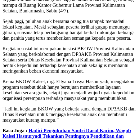
mampu di Ruang Kantor Gubernur Lama Provinsi Kalimantan
Selatan, Banjarmasin, Sabtu (4/7).
Sejak pagi, puluhan anak bersama orang tua tampak memadati
lokasi kegiatan. Meski sebagian peserta terlihat gugup menunggu
giliran, suasana tetap berlangsung hangat berkat dukungan keluarga
dan panitia yang terus memberikan semangat kepada para peserta.
Kegiatan sosial ini merupakan inisiasi BKOW Provinsi Kalimantan
Selatan yang berkolaborasi dengan DP3AKB Provinsi Kalimantan
Selatan serta Dinas Kesehatan Provinsi Kalimantan Selatan sebagai
bentuk kepedulian terhadap kesehatan anak sekaligus membantu
meringankan beban ekonomi masyarakat.
Ketua BKOW Kalsel, drg. Ellyana Trisya Hasnuryadi, mengatakan
program tersebut tidak hanya bertujuan memberikan layanan
kesehatan secara gratis, tetapi juga menjadi wujud nyata kepedulian
organisasi perempuan terhadap masyarakat yang membutuhkan.
“Jadi ini kegiatan BKOW yang bekerja sama dengan DP3AKB dan
Dinas Kesehatan untuk menjaga kesehatan anak dan membantu
masyarakat kurang mampu.”
Baca Juga :
Hadiri Pengukuhan Santri Darul Karim, Wagub
Kalsel Hasnuryadi Tekankan Pentingnya Pendidikan dan