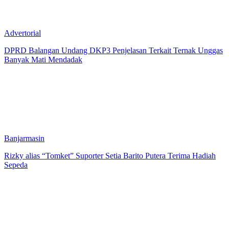
Advertorial
DPRD Balangan Undang DKP3 Penjelasan Terkait Ternak Unggas
Banyak Mati Mendadak
Banjarmasin
Rizky alias “Tomket” Suporter Setia Barito Putera Terima Hadiah
Sepeda