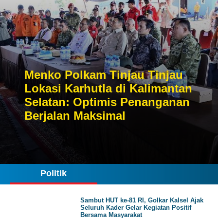
Menko Polkam Tinjau Tinjau
Lokasi Karhutla di Kalimantan
Selatan: Optimis Penanganan
Berjalan Maksimal
Politik
Sambut HUT ke-81 RI, Golkar Kalsel Ajak
Seluruh Kader Gelar Kegiatan Positif
Bersama Masyarakat