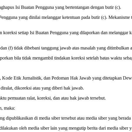
ghapus Isi Buatan Pengguna yang bertentangan dengan butir (c).
ngguna yang dinilai melanggar ketentuan pada butir (c). Mekanisme t
koreksi setiap Isi Buatan Pengguna yang dilaporkan dan melanggar ket
, dan (f) tidak dibebani tanggung jawab atas masalah yang ditimbulkan 
orkan bila tidak mengambil tindakan koreksi setelah batas waktu sebag
, Kode Etik Jurnalistik, dan Pedoman Hak Jawab yang ditetapkan Dew
diralat, dikoreksi atau yang diberi hak jawab.
aktu pemuatan ralat, koreksi, dan atau hak jawab tersebut.
in, maka:
g dipublikasikan di media siber tersebut atau media siber yang berada 
dilakukan oleh media siber lain yang mengutip berita dari media siber y