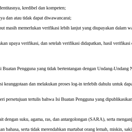
dentitasnya, kredibel dan kompeten;
nya dan atau tidak dapat diwawancarai;
t masih memerlukan verifikasi lebih lanjut yang diupayakan dalam wak
kan upaya verifikasi, dan setelah verifikasi didapatkan, hasil verifika
si Buatan Pengguna yang tidak bertentangan dengan Undang-Undang No.
asi keanggotaan dan melakukan proses log-in terlebih dahulu untuk d
ri persetujuan tertulis bahwa Isi Buatan Pengguna yang dipublikasikan
it dengan suku, agama, ras, dan antargolongan (SARA), serta menganj
dan bahasa, serta tidak merendahkan martabat orang lemah, miskin, sakit,