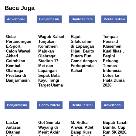
Baca Juga
Advertorial
Banjarmasin
Barito Putera
Berita Terkini
Gelar
Wagub Kalsel
Rajut
Tempati
Pertandingan
Tunjukan
Silaturahmi
Posisi 3
E-Sport,
Komitmen
di Lapangan
Klasemen
Calon Wawali
Majukan
Hijau, Barito
Kualifikasi,
Akbari
Olahraga:
Putera Fun
Begini
Gairahkan
Stadion 17
Game dengan
Peluang
Kembali
Mei dan
Forkopimda
Timnas
Olahraga
Lapangan
Kalsel
Indonesia
Prestasi di
Sepak Bola
Lolos ke
Banjarmasin
Kayu Tangi
Piala Dunia
Target Utama
2026
Banjarmasin
Barito Putera
Berita Terkini
Advertorial
Laskar
Gol Semata
M. Ridha
Bupati Tanah
Antasari
Wayang di
Anwar, Atlet
Bumbu Cup
Ditahan
Menit Akhir
Balap Kursi
Run 5K 2026,