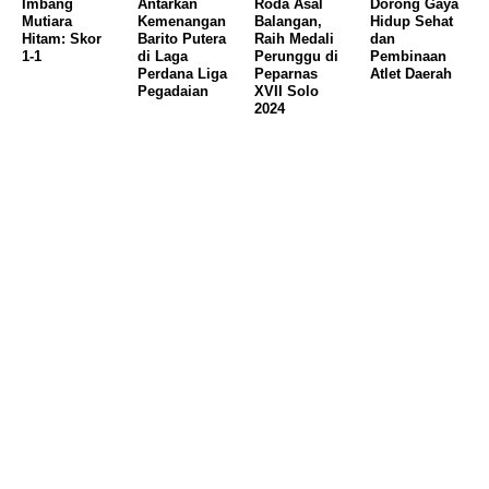
Imbang
Antarkan
Roda Asal
Dorong Gaya
Mutiara
Kemenangan
Balangan,
Hidup Sehat
Hitam: Skor
Barito Putera
Raih Medali
dan
1-1
di Laga
Perunggu di
Pembinaan
Perdana Liga
Peparnas
Atlet Daerah
Pegadaian
XVII Solo
2024