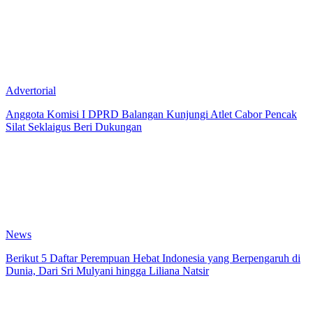
Advertorial
Anggota Komisi I DPRD Balangan Kunjungi Atlet Cabor Pencak
Silat Seklaigus Beri Dukungan
News
Berikut 5 Daftar Perempuan Hebat Indonesia yang Berpengaruh di
Dunia, Dari Sri Mulyani hingga Liliana Natsir