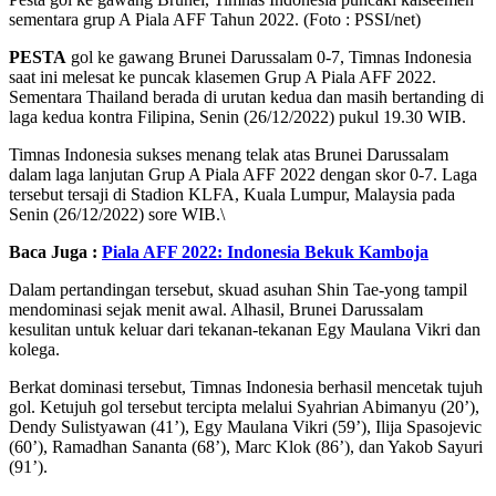
sementara grup A Piala AFF Tahun 2022. (Foto : PSSI/net)
PESTA
gol ke gawang Brunei Darussalam 0-7, Timnas Indonesia
saat ini melesat ke puncak klasemen Grup A Piala AFF 2022.
Sementara Thailand berada di urutan kedua dan masih bertanding di
laga kedua kontra Filipina, Senin (26/12/2022) pukul 19.30 WIB.
Timnas Indonesia sukses menang telak atas Brunei Darussalam
dalam laga lanjutan Grup A Piala AFF 2022 dengan skor 0-7. Laga
tersebut tersaji di Stadion KLFA, Kuala Lumpur, Malaysia pada
Senin (26/12/2022) sore WIB.\
Baca Juga :
Piala AFF 2022: Indonesia Bekuk Kamboja
Dalam pertandingan tersebut, skuad asuhan Shin Tae-yong tampil
mendominasi sejak menit awal. Alhasil, Brunei Darussalam
kesulitan untuk keluar dari tekanan-tekanan Egy Maulana Vikri dan
kolega.
Berkat dominasi tersebut, Timnas Indonesia berhasil mencetak tujuh
gol. Ketujuh gol tersebut tercipta melalui Syahrian Abimanyu (20’),
Dendy Sulistyawan (41’), Egy Maulana Vikri (59’), Ilija Spasojevic
(60’), Ramadhan Sananta (68’), Marc Klok (86’), dan Yakob Sayuri
(91’).