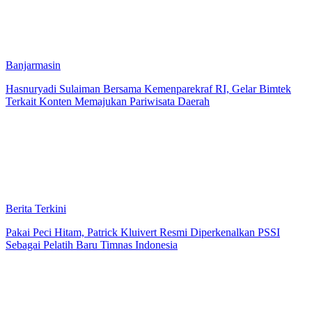
Banjarmasin
Hasnuryadi Sulaiman Bersama Kemenparekraf RI, Gelar Bimtek
Terkait Konten Memajukan Pariwisata Daerah
Berita Terkini
Pakai Peci Hitam, Patrick Kluivert Resmi Diperkenalkan PSSI
Sebagai Pelatih Baru Timnas Indonesia