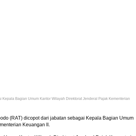
ai Kepala Bagian Umum Kantor Wilayah Direktorat Jenderal Pajak Kementerian
bodo (RAT) dicopot dari jabatan sebagai Kepala Bagian Umum
ementerian Keuangan II.