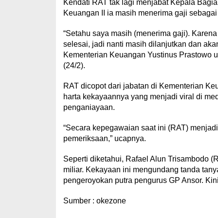
Kendati RAT tak lagi menjabat Kepala Bagi
Keuangan II ia masih menerima gaji sebaga
“Setahu saya masih (menerima gaji). Karena 
selesai, jadi nanti masih dilanjutkan dan ak
Kementerian Keuangan Yustinus Prastowo usai
(24/2).
RAT dicopot dari jabatan di Kementerian 
harta kekayaannya yang menjadi viral di medi
penganiayaan.
“Secara kepegawaian saat ini (RAT) menjad
pemeriksaan,” ucapnya.
Seperti diketahui, Rafael Alun Trisambodo 
miliar. Kekayaan ini mengundang tanda tany
pengeroyokan putra pengurus GP Ansor. Kini 
Sumber : okezone