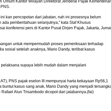
an Umum Kantor Wilayah Direktorat Jenderal Pajak Kementeria
i PNS.
ini kan pencopotan dari jabatan, nah ini prosesnya belum
an ada pemberitahuan selanjutnya,” kata Staf Khusus
 konferensi pers di Kantor Pusat Dirjen Pajak, Jakarta, Juma
Keuangan untuk mempermudah proses pemeriksaan terhadap
a sosial setelah anaknya, Mario Dandy, terlibat kasus
i pelaksana supaya lebih mudah dalam menjalani
(RAT), PNS pajak eselon III mempunyai harta kekayaan Rp56,1
a buntut kasus sang anak, Mario Dandy yang menjadi tersangk
Rafael Alun Trisambodo dicopot dari jatabannya.(fai)