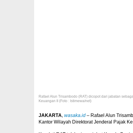
Rafael Alun Trisambodo (RAT) dicopot dari jabatan sebag
Keuangan II (Foto : Istimewa/net)
JAKARTA
,
wasaka.id
– Rafael Alun Trisam
Kantor Wilayah Direktorat Jenderal Pajak K