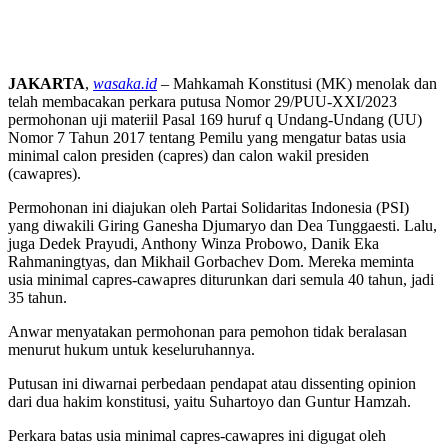
JAKARTA
,
wasaka.id
– Mahkamah Konstitusi (MK) menolak dan
telah membacakan perkara putusa Nomor 29/PUU-XXI/2023
permohonan uji materiil Pasal 169 huruf q Undang-Undang (UU)
Nomor 7 Tahun 2017 tentang Pemilu yang mengatur batas usia
minimal calon presiden (capres) dan calon wakil presiden
(cawapres).
Permohonan ini diajukan oleh Partai Solidaritas Indonesia (PSI)
yang diwakili Giring Ganesha Djumaryo dan Dea Tunggaesti. Lalu,
juga Dedek Prayudi, Anthony Winza Probowo, Danik Eka
Rahmaningtyas, dan Mikhail Gorbachev Dom. Mereka meminta
usia minimal capres-cawapres diturunkan dari semula 40 tahun, jadi
35 tahun.
Anwar menyatakan permohonan para pemohon tidak beralasan
menurut hukum untuk keseluruhannya.
Putusan ini diwarnai perbedaan pendapat atau dissenting opinion
dari dua hakim konstitusi, yaitu Suhartoyo dan Guntur Hamzah.
Perkara batas usia minimal capres-cawapres ini digugat oleh