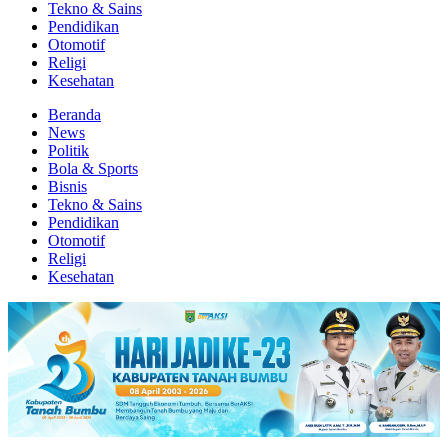
Tekno & Sains
Pendidikan
Otomotif
Religi
Kesehatan
Beranda
News
Politik
Bola & Sports
Bisnis
Tekno & Sains
Pendidikan
Otomotif
Religi
Kesehatan