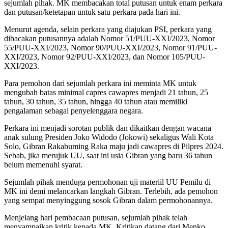
sejumlah pihak. MK membacakan total putusan untuk enam perkara
dan putusan/ketetapan untuk satu perkara pada hari ini.
Menurut agenda, selain perkara yang diajukan PSI, perkara yang
dibacakan putusannya adalah Nomor 51/PUU-XXI/2023, Nomor
55/PUU-XXI/2023, Nomor 90/PUU-XXI/2023, Nomor 91/PUU-
XXI/2023, Nomor 92/PUU-XXI/2023, dan Nomor 105/PUU-
XXI/2023.
Para pemohon dari sejumlah perkara ini meminta MK untuk
mengubah batas minimal capres cawapres menjadi 21 tahun, 25
tahun, 30 tahun, 35 tahun, hingga 40 tahun atau memiliki
pengalaman sebagai penyelenggara negara.
Perkara ini menjadi sorotan publik dan dikaitkan dengan wacana
anak sulung Presiden Joko Widodo (Jokowi) sekaligus Wali Kota
Solo, Gibran Rakabuming Raka maju jadi cawapres di Pilpres 2024.
Sebab, jika merujuk UU, saat ini usia Gibran yang baru 36 tahun
belum memenuhi syarat.
Sejumlah pihak menduga permohonan uji materiil UU Pemilu di
MK ini demi melancarkan langkah Gibran. Terlebih, ada pemohon
yang sempat menyinggung sosok Gibran dalam permohonannya.
Menjelang hari pembacaan putusan, sejumlah pihak telah
menyampaikan kritik kepada MK. Kritikan datang dari Menko