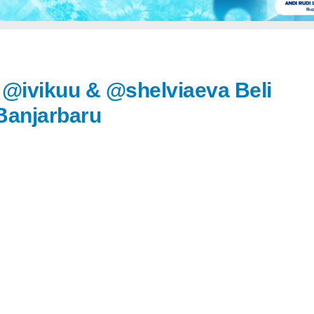
a @ivikuu & @shelviaeva Beli
Banjarbaru