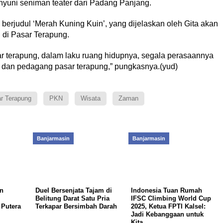
ahyuni seniman teater dari Padang Panjang.
 berjudul ‘Merah Kuning Kuin’, yang dijelaskan oleh Gita akan
di Pasar Terapung.
 terapung, dalam laku ruang hidupnya, segala perasaannya
cu dan pedagang pasar terapung,” pungkasnya.(yud)
r Terapung
PKN
Wisata
Zaman
Banjarmasin
Banjarmasin
n
Duel Bersenjata Tajam di
Indonesia Tuan Rumah
Belitung Darat Satu Pria
IFSC Climbing World Cup
 Putera
Terkapar Bersimbah Darah
2025, Ketua FPTI Kalsel:
Jadi Kebanggaan untuk
Kita