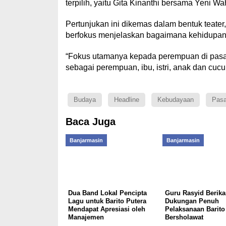
terpilih, yaitu Gita Kinanthi bersama Yeni W
Pertunjukan ini dikemas dalam bentuk teater,
berfokus menjelaskan bagaimana kehidupan 
“Fokus utamanya kepada perempuan di pasar
sebagai perempuan, ibu, istri, anak dan cu
Budaya
Headline
Kebudayaan
Pasa
Baca Juga
Banjarmasin
Banjarmasin
Dua Band Lokal Pencipta
Guru Rasyid Berika
Lagu untuk Barito Putera
Dukungan Penuh
Mendapat Apresiasi oleh
Pelaksanaan Barito
Manajemen
Bersholawat