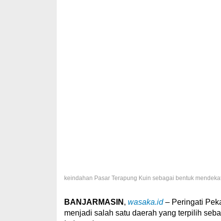
keindahan Pasar Terapung Kuin sebagai bentuk mendekatk
BANJARMASIN
,
wasaka.id
– Peringati Pe
menjadi salah satu daerah yang terpilih seb