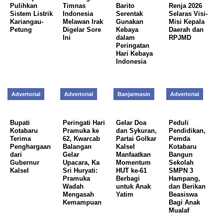
Pulihkan
Timnas
Barito
Renja 2026
Sistem Listrik
Indonesia
Serentak
Selaras Visi-
Kariangau-
Melawan Irak
Gunakan
Misi Kepala
Petung
Digelar Sore
Kebaya
Daerah dan
Ini
dalam
RPJMD
Peringatan
Hari Kebaya
Indonesia
Advertorial
Advertorial
Banjarmasin
Advertorial
Bupati
Peringati Hari
Gelar Doa
Peduli
Kotabaru
Pramuka ke
dan Sykuran,
Pendidikan,
Terima
62, Kwarcab
Partai Golkar
Pemda
Penghargaan
Balangan
Kalsel
Kotabaru
dari
Gelar
Manfaatkan
Bangun
Gubernur
Upacara, Ka
Momentum
Sekolah
Kalsel
Sri Huryati:
HUT ke-61
SMPN 3
Pramuka
Berbagi
Hampang,
Wadah
untuk Anak
dan Berikan
Mengasah
Yatim
Beasiswa
Kemampuan
Bagi Anak
Mualaf