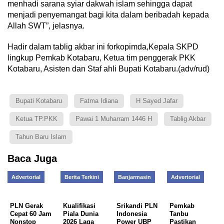
menhadi sarana syiar dakwah islam sehingga dapat
menjadi penyemangat bagi kita dalam beribadah kepada
Allah SWT”, jelasnya.
Hadir dalam tablig akbar ini forkopimda,Kepala SKPD
lingkup Pemkab Kotabaru, Ketua tim penggerak PKK
Kotabaru, Asisten dan Staf ahli Bupati Kotabaru.(adv/rud)
Bupati Kotabaru
Fatma Idiana
H Sayed Jafar
Ketua TP.PKK
Pawai 1 Muharram 1446 H
Tablig Akbar
Tahun Baru Islam
Baca Juga
Advertorial
Berita Terkini
Banjarmasin
Advertorial
PLN Gerak
Kualifikasi
Srikandi PLN
Pemkab
Cepat 60 Jam
Piala Dunia
Indonesia
Tanbu
Nonstop
2026 Laga
Power UBP
Pastikan