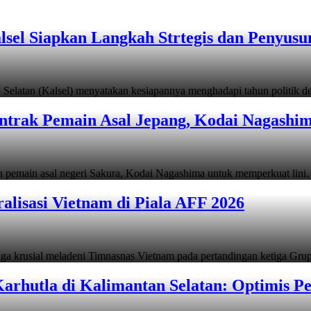
lsel Siapkan Langkah Strtegis dan Penyus
latan (Kalsel) menyatakan kesiapannya menghadapi tahun politik
ontrak Pemain Asal Jepang, Kodai Nagashi
emain asal negeri Sakura, Kodai Nagashima untuk memperkuat lin
alisasi Vietnam di Piala AFF 2026
ga krusial meladeni Timnasnas Vietnam pada pertandingan ketiga Gr
arhutla di Kalimantan Selatan: Optimis 