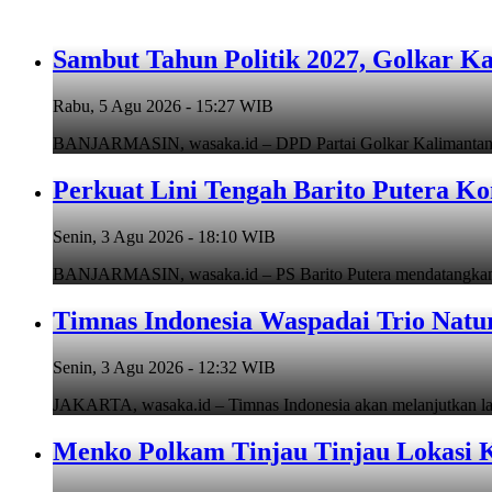
Sambut Tahun Politik 2027, Golkar Ka
Rabu, 5 Agu 2026 - 15:27 WIB
BANJARMASIN, wasaka.id – DPD Partai Golkar Kalimantan Se
Perkuat Lini Tengah Barito Putera K
Senin, 3 Agu 2026 - 18:10 WIB
BANJARMASIN, wasaka.id – PS Barito Putera mendatangkan p
Timnas Indonesia Waspadai Trio Natur
Senin, 3 Agu 2026 - 12:32 WIB
JAKARTA, wasaka.id – Timnas Indonesia akan melanjutkan la
Menko Polkam Tinjau Tinjau Lokasi K