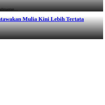
Kalimantan…
tawakan Mulia Kini Lebih Tertata