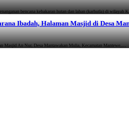
anganan bencana kebakaran hutan dan lahan (karhutla) di wilayah 
rana Ibadah, Halaman Masjid di Desa Man
man Masjid An Nur, Desa Mantawakan Mulia, Kecamatan Mantewe,…