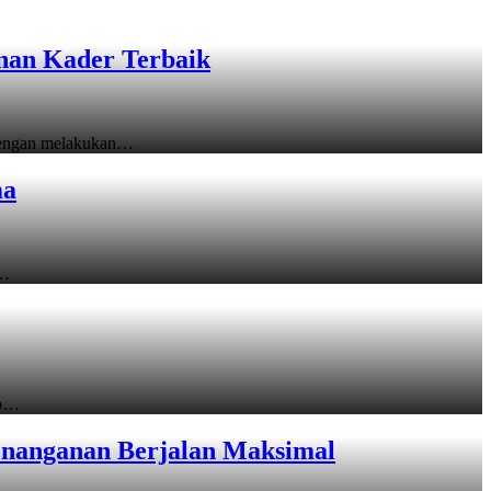
unan Kader Terbaik
 dengan melakukan…
ma
i…
up…
Penanganan Berjalan Maksimal