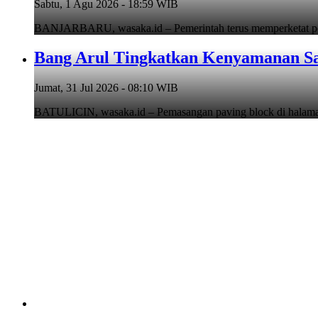
Sabtu, 1 Agu 2026 - 18:59 WIB
BANJARBARU, wasaka.id – Pemerintah terus memperketat pen
Bang Arul Tingkatkan Kenyamanan Sa
Jumat, 31 Jul 2026 - 08:10 WIB
BATULICIN, wasaka.id – Pemasangan paving block di hala