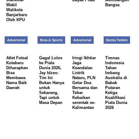
Wakil
Bangsa
Walikota
Banjarbaru
Oleh KPU
Advertorial
Bola & Sports
Advertorial
Berita Terkini
Atlet Futsal
Gagal Lolos
Iringi Ikhtiar
Timnas
Kotabaru
ke Piala
Jaga
Indonesia
Diharapkan
Dunia 2026,
Keandalan
Tahan
Bisa
Jay Idzes:
Listrik
Imbang
Membawa
Tim Ini
Nataru, PLN
Australia di
Nama Baik
Bukan Hanya
Gelar Doa
Babak
Daerah
untuk
Bersama dan
Putaran
Sekarang,
Tebar
Ketiga
Tapi untuk
Kebaikan
Kualifikasi
Masa Depan
serentak se-
Piala Dunia
Kalimantan
2026