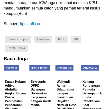
mantan narapidana. ICW juga diketahui meminta KPU
mengumumkan semua calon yang pernah terjerat kasus
korupsi.(Ran)
Sumber :
liputan6.com
Caleh Koruptor
Headline
KPK
MK
Pemilu 2024
Baca Juga
Nasional
Berita Terkini
Advertorial
Advertorial
Kuasa Hukum
Sekretaris
Wahyudi
Kenang
Aditya-
DPRD
Azhari
Perjuangan
Abdullah
Balangan
Silaturahmi
Pemuda
Angkat Bicara
Diskusikan
dengan
Balangan, Hj
Pasca
Kerjasama
Konstituen
Linda:
Pembatalan
dengan Awak
Rayakan
Refleksikan
Pencalonan
Media
Natal di Desa
Saat
Walikota-
Dayak Pitab
Membangun