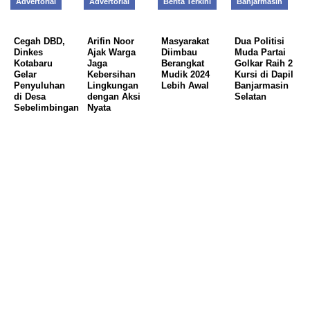
Advertorial
Advertorial
Berita Terkini
Banjarmasin
Cegah DBD,
Arifin Noor
Masyarakat
Dua Politisi
Dinkes
Ajak Warga
Diimbau
Muda Partai
Kotabaru
Jaga
Berangkat
Golkar Raih 2
Gelar
Kebersihan
Mudik 2024
Kursi di Dapil
Penyuluhan
Lingkungan
Lebih Awal
Banjarmasin
di Desa
dengan Aksi
Selatan
Sebelimbingan
Nyata