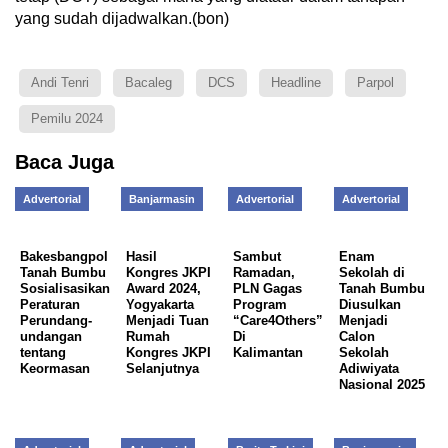
yang sudah dijadwalkan.(bon)
Andi Tenri
Bacaleg
DCS
Headline
Parpol
Pemilu 2024
Baca Juga
Advertorial
Banjarmasin
Advertorial
Advertorial
Bakesbangpol
Hasil
Sambut
Enam
Tanah Bumbu
Kongres JKPI
Ramadan,
Sekolah di
Sosialisasikan
Award 2024,
PLN Gagas
Tanah Bumbu
Peraturan
Yogyakarta
Program
Diusulkan
Perundang-
Menjadi Tuan
“Care4Others”
Menjadi
undangan
Rumah
Di
Calon
tentang
Kongres JKPI
Kalimantan
Sekolah
Keormasan
Selanjutnya
Adiwiyata
Nasional 2025