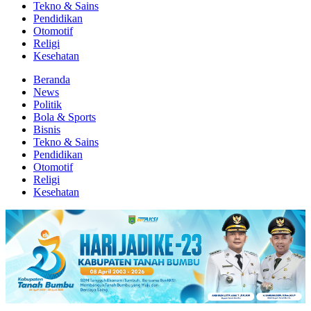
Tekno & Sains
Pendidikan
Otomotif
Religi
Kesehatan
Beranda
News
Politik
Bola & Sports
Bisnis
Tekno & Sains
Pendidikan
Otomotif
Religi
Kesehatan