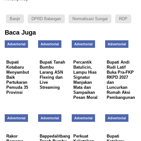
Banjir
DPRD Balangan
Normalisasi Sungai
RDP
Baca Juga
Advertorial
Advertorial
Advertorial
Advertorial
Bupati
Bupati Tanah
Percantik
Bupati Andi
Kotabaru
Bumbu
Batulicin,
Rudi Latif
Menyambut
Larang ASN
Lampu Hias
Buka Pra-FKP
Baik
Flexing dan
Signatur
RKPD 2027
Pertukaran
Live
Manjakan
dan
Pemuda 35
Streaming
Mata dan
Luncurkan
Provinsi
Sampaikan
Rumah Aksi
Pesan Moral
Pembangunan
Advertorial
Advertorial
Advertorial
Advertorial
Rakor
Bappedalitbang
Perkuat
Bupati