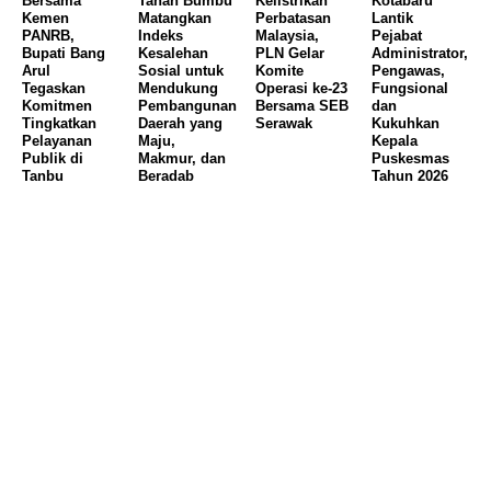
Bersama
Tanah Bumbu
Kelistrikan
Kotabaru
Kemen
Matangkan
Perbatasan
Lantik
PANRB,
Indeks
Malaysia,
Pejabat
Bupati Bang
Kesalehan
PLN Gelar
Administrator,
Arul
Sosial untuk
Komite
Pengawas,
Tegaskan
Mendukung
Operasi ke-23
Fungsional
Komitmen
Pembangunan
Bersama SEB
dan
Tingkatkan
Daerah yang
Serawak
Kukuhkan
Pelayanan
Maju,
Kepala
Publik di
Makmur, dan
Puskesmas
Tanbu
Beradab
Tahun 2026