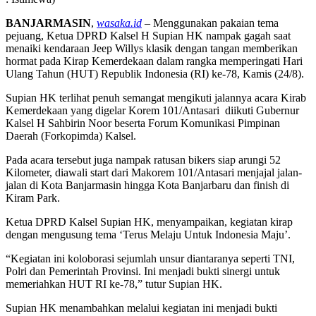
BANJARMASIN
,
wasaka.id
– Menggunakan pakaian tema
pejuang, Ketua DPRD Kalsel H Supian HK nampak gagah saat
menaiki kendaraan Jeep Willys klasik dengan tangan memberikan
hormat pada Kirap Kemerdekaan dalam rangka memperingati Hari
Ulang Tahun (HUT) Republik Indonesia (RI) ke-78, Kamis (24/8).
Supian HK terlihat penuh semangat mengikuti jalannya acara Kirab
Kemerdekaan yang digelar Korem 101/Antasari diikuti Gubernur
Kalsel H Sahbirin Noor beserta Forum Komunikasi Pimpinan
Daerah (Forkopimda) Kalsel.
Pada acara tersebut juga nampak ratusan bikers siap arungi 52
Kilometer, diawali start dari Makorem 101/Antasari menjajal jalan-
jalan di Kota Banjarmasin hingga Kota Banjarbaru dan finish di
Kiram Park.
Ketua DPRD Kalsel Supian HK, menyampaikan, kegiatan kirap
dengan mengusung tema ‘Terus Melaju Untuk Indonesia Maju’.
“Kegiatan ini koloborasi sejumlah unsur diantaranya seperti TNI,
Polri dan Pemerintah Provinsi. Ini menjadi bukti sinergi untuk
memeriahkan HUT RI ke-78,” tutur Supian HK.
Supian HK menambahkan melalui kegiatan ini menjadi bukti