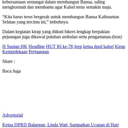
kebersamaan semangat dalam membangun Banua, saling
menghormati dan membantu agar Kalsel terus semakin maju.
“Kita harus terus bergerak untuk membangun Banua Kalimantan
Selatan yang tercinta ini,” imbuhnya.
Dalam kegiatan kirap yang diikuti bikers lengkap berpakian
pejuangan juga dikawal puluhan ambulan serta pengamanan.(bon)
H Supian HK
Headline
HUT RI ke-78
Jeep
ketua dprd kalsel
Kirap
Kemerdekaan
Perjuangan
Share :
Baca Juga
Advertorial
Ketua DPRD Balangan, Linda Wati, Sampaikan Ucapan di Hari