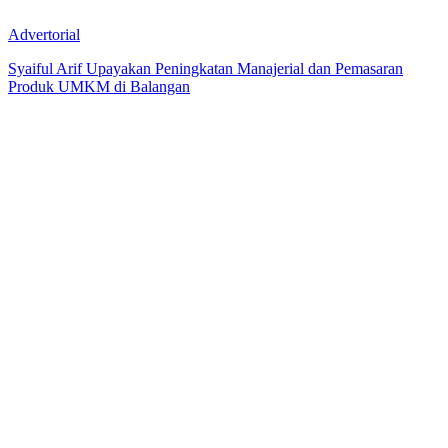
Advertorial
Syaiful Arif Upayakan Peningkatan Manajerial dan Pemasaran
Produk UMKM di Balangan