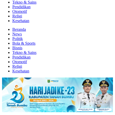
Tekno & Sains
Pendidikan
Otomotif
Religi
Kesehatan
Beranda
News
Politik
Bola & Sports
Bisnis
Tekno & Sains
Pendidikan
Otomotif
Religi
Kesehatan