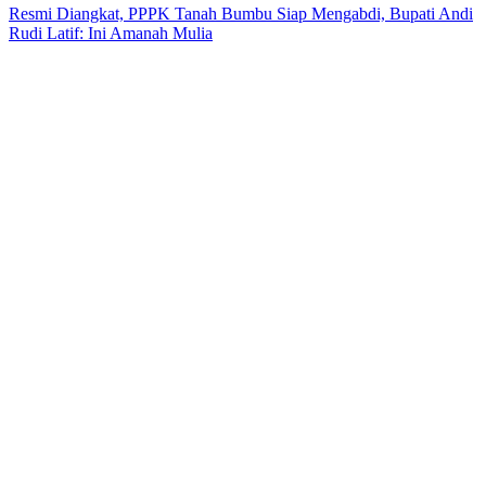
Resmi Diangkat, PPPK Tanah Bumbu Siap Mengabdi, Bupati Andi
Rudi Latif: Ini Amanah Mulia