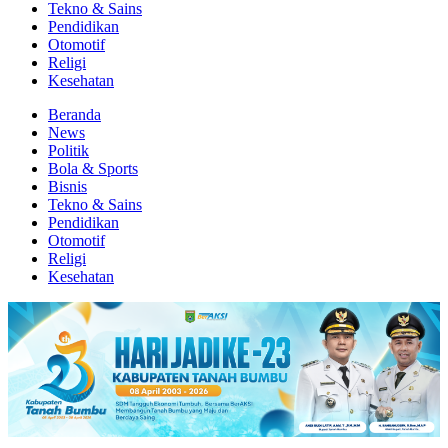
Tekno & Sains
Pendidikan
Otomotif
Religi
Kesehatan
Beranda
News
Politik
Bola & Sports
Bisnis
Tekno & Sains
Pendidikan
Otomotif
Religi
Kesehatan