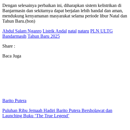
Dengan selesainya perbaikan ini, diharapkan sistem kelistrikan di
Banjarmasin dan sekitarnya dapat berjalan lebih handal dan aman,
mendukung kenyamanan masyarakat selama periode libur Natal dan
Tahun Baru.(bon)
Abdul Salam Nganro
Listrik Andal
natal
nataru
PLN ULTG
Bandarmasih
Tahun Baru 2025
Share :
Baca Juga
Barito Putera
Puluhan Ribu Jemaah Hadiri Barito Putera Bersholawat dan
Launching Buku ‘The True Legend’