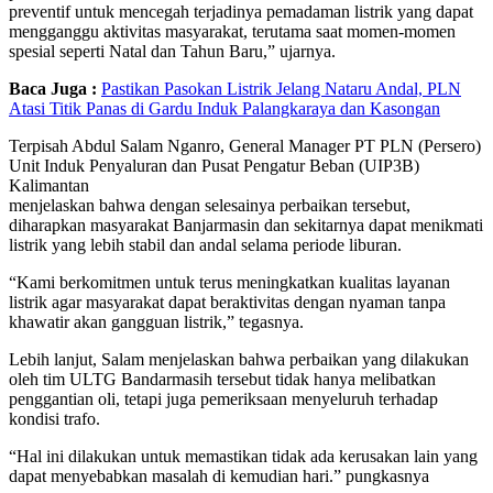
preventif untuk mencegah terjadinya pemadaman listrik yang dapat
mengganggu aktivitas masyarakat, terutama saat momen-momen
spesial seperti Natal dan Tahun Baru,” ujarnya.
Baca Juga :
Pastikan Pasokan Listrik Jelang Nataru Andal, PLN
Atasi Titik Panas di Gardu Induk Palangkaraya dan Kasongan
Terpisah Abdul Salam Nganro, General Manager PT PLN (Persero)
Unit Induk Penyaluran dan Pusat Pengatur Beban (UIP3B)
Kalimantan
menjelaskan bahwa dengan selesainya perbaikan tersebut,
diharapkan masyarakat Banjarmasin dan sekitarnya dapat menikmati
listrik yang lebih stabil dan andal selama periode liburan.
“Kami berkomitmen untuk terus meningkatkan kualitas layanan
listrik agar masyarakat dapat beraktivitas dengan nyaman tanpa
khawatir akan gangguan listrik,” tegasnya.
Lebih lanjut, Salam menjelaskan bahwa perbaikan yang dilakukan
oleh tim ULTG Bandarmasih tersebut tidak hanya melibatkan
penggantian oli, tetapi juga pemeriksaan menyeluruh terhadap
kondisi trafo.
“Hal ini dilakukan untuk memastikan tidak ada kerusakan lain yang
dapat menyebabkan masalah di kemudian hari.” pungkasnya