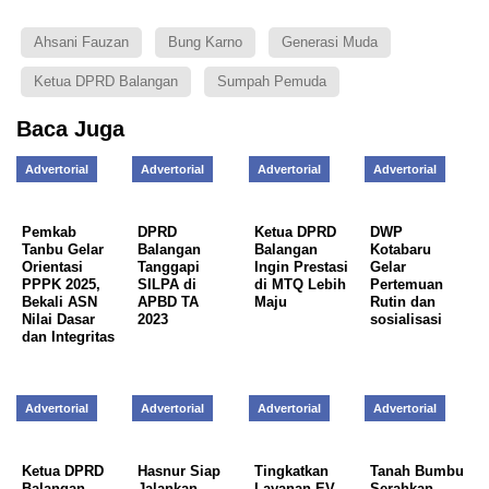
Ahsani Fauzan
Bung Karno
Generasi Muda
Ketua DPRD Balangan
Sumpah Pemuda
Baca Juga
Advertorial
Advertorial
Advertorial
Advertorial
Pemkab
DPRD
Ketua DPRD
DWP
Tanbu Gelar
Balangan
Balangan
Kotabaru
Orientasi
Tanggapi
Ingin Prestasi
Gelar
PPPK 2025,
SILPA di
di MTQ Lebih
Pertemuan
Bekali ASN
APBD TA
Maju
Rutin dan
Nilai Dasar
2023
sosialisasi
dan Integritas
Advertorial
Advertorial
Advertorial
Advertorial
Ketua DPRD
Hasnur Siap
Tingkatkan
Tanah Bumbu
Balangan
Jalankan
Layanan EV,
Serahkan