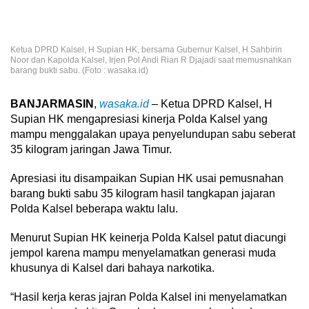
Ketua DPRD Kalsel, H Supian HK, bersama Gubernur Kalsel, H Sahbirin
Noor dan Kapolda Kalsel, Irjen Pol Andi Rian R Djajadi saat memusnahkan
barang bukti sabu. (Foto : wasaka.id)
BANJARMASIN
,
wasaka.id
– Ketua DPRD Kalsel, H
Supian HK mengapresiasi kinerja Polda Kalsel yang
mampu menggalakan upaya penyelundupan sabu seberat
35 kilogram jaringan Jawa Timur.
Apresiasi itu disampaikan Supian HK usai pemusnahan
barang bukti sabu 35 kilogram hasil tangkapan jajaran
Polda Kalsel beberapa waktu lalu.
Menurut Supian HK keinerja Polda Kalsel patut diacungi
jempol karena mampu menyelamatkan generasi muda
khusunya di Kalsel dari bahaya narkotika.
“Hasil kerja keras jajran Polda Kalsel ini menyelamatkan