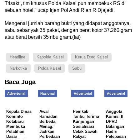
Trisakti, tim khusus Polda Kalsel pun membekuk RS di
sebuah hotel,” ucap Irjen Pol Andi Rian R Djajadi.
Mengenai jumlah barang bukti yang didapat anggotanya,
sabu sebanyak 35 paket, dengan berat kotor 37.260 gram
atau berat bersih 35 ribu gram.(fai)
Headline
Kapolda Kalsel
Ketua Dprd Kalsel
Narkotika
Polda Kalsel
Sabu
Baca Juga
Advertorial
Nasional
Advertorial
Advertorial
Kepala Dinas
Awal
Pemkab
Anggota
Kominfo
Ramadan
Tanbu Terima
Komisi II
Kotabaru
Berbeda,
Kunjungan
DPRD
Membuka
Menag:
Sosialisasi
Balangan
Pelatihan
Jadikan
Cetak Sawah
Hadiri
Dasar
Perbedaan
Rakyat
Pelepasan