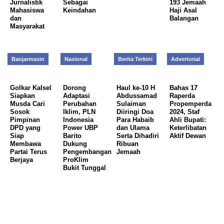
Jurnalistik
Sebagai
193 Jemaah
Mahasiswa
Keindahan
Haji Asal
dan
Balangan
Masyarakat
Banjarmasin
Nasional
Berita Terkini
Advertorial
Golkar Kalsel
Dorong
Haul ke-10 H
Bahas 17
Siapkan
Adaptasi
Abdussamad
Raperda
Musda Cari
Perubahan
Sulaiman
Propemperda
Sosok
Iklim, PLN
Diiringi Doa
2024, Staf
Pimpinan
Indonesia
Para Habaib
Ahli Bupati:
DPD yang
Power UBP
dan Ulama
Keterlibatan
Siap
Barito
Serta Dihadiri
Aktif Dewan
Membawa
Dukung
Ribuan
Partai Terus
Pengembangan
Jemaah
Berjaya
ProKlim
Bukit Tunggal