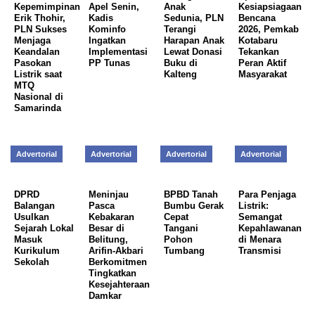
Kepemimpinan
Apel Senin,
Anak
Kesiapsiagaan
Erik Thohir,
Kadis
Sedunia, PLN
Bencana
PLN Sukses
Kominfo
Terangi
2026, Pemkab
Menjaga
Ingatkan
Harapan Anak
Kotabaru
Keandalan
Implementasi
Lewat Donasi
Tekankan
Pasokan
PP Tunas
Buku di
Peran Aktif
Listrik saat
Kalteng
Masyarakat
MTQ
Nasional di
Samarinda
Advertorial
Advertorial
Advertorial
Advertorial
DPRD
Meninjau
BPBD Tanah
Para Penjaga
Balangan
Pasca
Bumbu Gerak
Listrik:
Usulkan
Kebakaran
Cepat
Semangat
Sejarah Lokal
Besar di
Tangani
Kepahlawanan
Masuk
Belitung,
Pohon
di Menara
Kurikulum
Arifin-Akbari
Tumbang
Transmisi
Sekolah
Berkomitmen
Tingkatkan
Kesejahteraan
Damkar