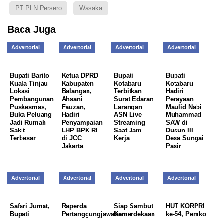
PT PLN Persero
Wasaka
Baca Juga
Advertorial
Advertorial
Advertorial
Advertorial
Bupati Barito
Ketua DPRD
Bupati
Bupati
Kuala Tinjau
Kabupaten
Kotabaru
Kotabaru
Lokasi
Balangan,
Terbitkan
Hadiri
Pembangunan
Ahsani
Surat Edaran
Perayaan
Puskesmas,
Fauzan,
Larangan
Maulid Nabi
Buka Peluang
Hadiri
ASN Live
Muhammad
Jadi Rumah
Penyampaian
Streaming
SAW di
Sakit
LHP BPK RI
Saat Jam
Dusun III
Terbesar
di JCC
Kerja
Desa Sungai
Jakarta
Pasir
Advertorial
Advertorial
Advertorial
Advertorial
Safari Jumat,
Raperda
Siap Sambut
HUT KORPRI
Bupati
Pertanggungjawaban
Kemerdekaan
ke-54, Pemko