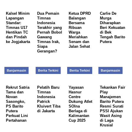
Kalsel Minim
Dua Pemain
Ketua DPRD
Carlie De
Lapangan
Timnas
Balangan
Murga
Standar:
Indonesia
Bersama
Diharapkan
Timnas U17
Terakhir yang
Ribuan
Beri Kekuatan
Hentikan TC
Pernah Bobol
Warga
di Bek
dan Pindah
Gawang
Meriahkan
Tengah Barito
ke Jogjakarta
Timnas Irak,
Senam dan
Putera
Siapa
Jalan Sehat
Gerangan?
Banjarmasin
Berita Terkini
Berita Terkini
Banjarmasin
Rekrut Satria
Pelatih Baru
Yayasan
Tekankan Fair
Tama dan
Timnas
Hasnur
Play
Novan
Indonesia
Centre
Manajemen
Sasongko,
Patrick
Dukung Atlet
Barito Putera
PS Barito
Kluivert Tiba
SOIna
Resmi Surati
Putera
di Jakarta
Berlaga di
PSSI Ajukan
Perkuat Lini
Kalimantan
Wasit Asing
Pertahanan
Cup 2025
di Laga
Krusial