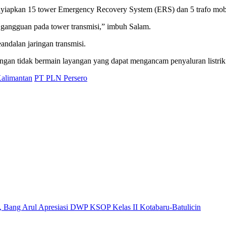
nyiapkan 15 tower Emergency Recovery System (ERS) dan 5 trafo mob
 gangguan pada tower transmisi,” imbuh Salam.
andalan jaringan transmisi.
ngan tidak bermain layangan yang dapat mengancam penyaluran listrik
alimantan
PT PLN Persero
, Bang Arul Apresiasi DWP KSOP Kelas II Kotabaru-Batulicin