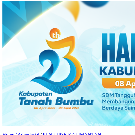
Home /
Advertorial
/
PLN UIP3B KALIMANTAN