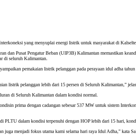
koneksi yang menyuplai energi listrik untuk masyarakat di Kalselten
ran dan Pusat Pengatur Beban (UIP3B) Kalimantan memastikan keandala
ar di seluruh Kalimantan.
aikan pemakaian listrik pelanggan pada perayaan idul adha tahun i
n listrik pelanggan lebih dari 15 persen di Seluruh Kalimantan,” jela
luran di Seluruh Kalimantan dalam kondisi normal.
kondisin prima dengan cadangan sebesar 537 MW untuk sistem Interkon
 di PLTU dalam kondisi terpenuhi dengan HOP lebih dari 15 hari, kondi
an juga menjadi fokus utama kami selama hari raya Idul Adha,” kata Sa