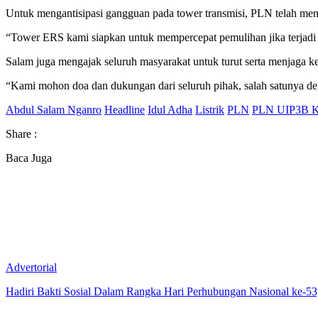
Untuk mengantisipasi gangguan pada tower transmisi, PLN telah me
“Tower ERS kami siapkan untuk mempercepat pemulihan jika terjadi
Salam juga mengajak seluruh masyarakat untuk turut serta menjaga ke
“Kami mohon doa dan dukungan dari seluruh pihak, salah satunya de
Abdul Salam Nganro
Headline
Idul Adha
Listrik
PLN
PLN UIP3B K
Share :
Baca Juga
Advertorial
Hadiri Bakti Sosial Dalam Rangka Hari Perhubungan Nasional ke-53