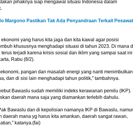
atakan pihaknya siap mengawal situasi Indonesia dalam
.
o Margono Pastikan Tak Ada Penyandraan Terkait Pesawa
konomi yang harus kita jaga dan kita kawal agar posisi
tumbuh khususnya menghadapi situasi di tahun 2023. Di mana d
terus terjadi karena krisis sosial dan iklim yang sampai saat ini
karta, Rabu (8/2).
 ekonomi, pangan dan masalah energi yang nanti menimbulkan
a, dan di sisi lain menghadapi tahun politik,” tambahnya.
yebut Bawaslu sudah memiliki indeks kerawanan pemilu (IKP).
skan daerah mana saja yang diamankan terlebih dahulu.
i Pak Bawaslu dan di kepolisian namanya IKP di Bawaslu, namu
an daerah mana yg harus kita amankan, daerah sangat rawan,
ian,” katanya.(fai)