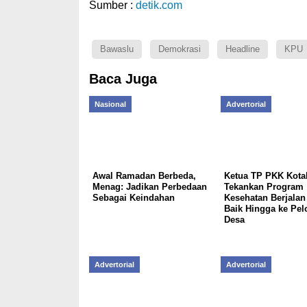
Sumber :
detik.com
Bawaslu
Demokrasi
Headline
KPU
Baca Juga
Nasional
Advertorial
Awal Ramadan Berbeda,
Ketua TP PKK Kota
Menag: Jadikan Perbedaan
Tekankan Program
Sebagai Keindahan
Kesehatan Berjala
Baik Hingga ke Pel
Desa
Advertorial
Advertorial