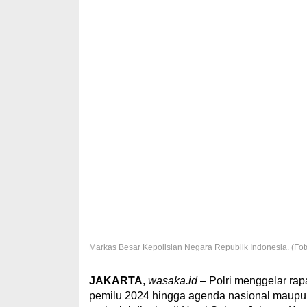
Markas Besar Kepolisian Negara Republik Indonesia. (Foto
JAKARTA
,
wasaka.id
– Polri menggelar ra
pemilu 2024 hingga agenda nasional maupun