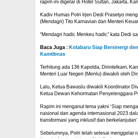
rapim ini digelar di Hotel Sultan, Jakarta, Ka
Kadiv Humas Polri Irjen Dedi Prasetyo meng
(Mendagri) Tito Karnavian dan Menteri Keua
“Mendagri hadir, Menkeu hadir,” kata Dedi saa
Baca Juga :
Kotabaru Siap Bersinergi den
Kamtibnas
Terhitung ada 136 Kapolda, Dirintelkam, Ka
Menteri Luar Negeri (Menlu) diwakili oleh D
Lalu, Ketua Bawaslu diwakili Koordinator D
Ketua Dewan Kehormatan Penyelenggara Pemi
Rapim ini menganut tema yakni ‘Siap meng
nasional dan agenda internasional 2023 dal
transformasi yang inklusif dan berkelanjutan’
Sebelumnya, Polri telah selesai menggelar 