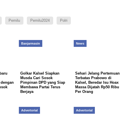
Pemilu
Pemilu2024
Polri
Banjarmasin
News
baru
Golkar Kalsel Siapkan
Sehari Jelang Pertemuan
Musda Cari Sosok
Terbatas Prabowo di
n dengan
Pimpinan DPD yang Siap
Kalsel, Beredar Isu Hoax
osok
Membawa Partai Terus
Massa Dijatah Rp50 Ribu
Berjaya
Per Orang
Advertorial
Advertorial