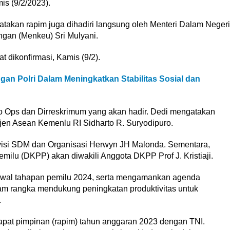
mis (9/2/2023).
atakan rapim juga dihadiri langsung oleh Menteri Dalam Negeri
ngan (Menkeu) Sri Mulyani.
t dikonfirmasi, Kamis (9/2).
gan Polri Dalam Meningkatkan Stabilitas Sosial dan
ro Ops dan Dirreskrimum yang akan hadir. Dedi mengatakan
irjen Asean Kemenlu RI Sidharto R. Suryodipuro.
ivisi SDM dan Organisasi Herwyn JH Malonda. Sementara,
lu (DKPP) akan diwakili Anggota DKPP Prof J. Kristiaji.
awal tahapan pemilu 2024, serta mengamankan agenda
am rangka mendukung peningkatan produktivitas untuk
.
rapat pimpinan (rapim) tahun anggaran 2023 dengan TNI.