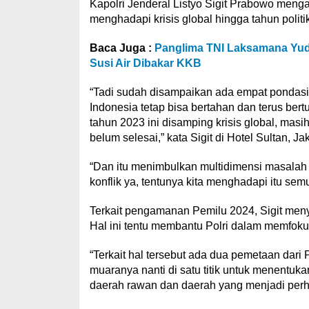
Kapolri Jenderal Listyo Sigit Prabowo meng
menghadapi krisis global hingga tahun politik
Baca Juga :
Panglima TNI Laksamana Yud
Susi Air Dibakar KKB
“Tadi sudah disampaikan ada empat pondasi e
Indonesia tetap bisa bertahan dan terus ber
tahun 2023 ini disamping krisis global, masih 
belum selesai,” kata Sigit di Hotel Sultan, Ja
“Dan itu menimbulkan multidimensi masalah
konflik ya, tentunya kita menghadapi itu semu
Terkait pengamanan Pemilu 2024, Sigit men
Hal ini tentu membantu Polri dalam memfoku
“Terkait hal tersebut ada dua pemetaan dar
muaranya nanti di satu titik untuk menentuk
daerah rawan dan daerah yang menjadi perhat