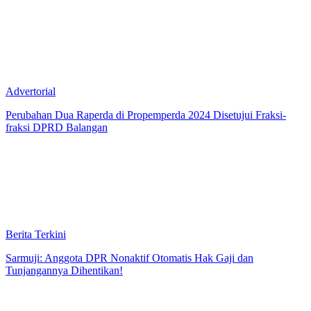
Advertorial
Perubahan Dua Raperda di Propemperda 2024 Disetujui Fraksi-
fraksi DPRD Balangan
Berita Terkini
Sarmuji: Anggota DPR Nonaktif Otomatis Hak Gaji dan
Tunjangannya Dihentikan!