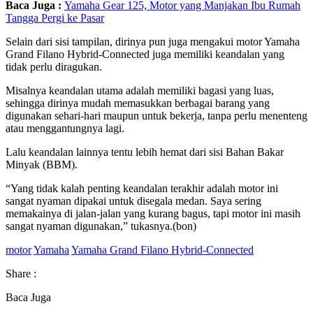
Baca Juga :
Yamaha Gear 125, Motor yang Manjakan Ibu Rumah
Tangga Pergi ke Pasar
Selain dari sisi tampilan, dirinya pun juga mengakui motor Yamaha
Grand Filano Hybrid-Connected juga memiliki keandalan yang
tidak perlu diragukan.
Misalnya keandalan utama adalah memiliki bagasi yang luas,
sehingga dirinya mudah memasukkan berbagai barang yang
digunakan sehari-hari maupun untuk bekerja, tanpa perlu menenteng
atau menggantungnya lagi.
Lalu keandalan lainnya tentu lebih hemat dari sisi Bahan Bakar
Minyak (BBM).
“Yang tidak kalah penting keandalan terakhir adalah motor ini
sangat nyaman dipakai untuk disegala medan. Saya sering
memakainya di jalan-jalan yang kurang bagus, tapi motor ini masih
sangat nyaman digunakan,” tukasnya.(bon)
motor
Yamaha
Yamaha Grand Filano Hybrid-Connected
Share :
Baca Juga