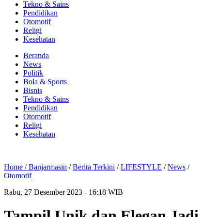
Tekno & Sains
Pendidikan
Otomotif
Religi
Kesehatan
Beranda
News
Politik
Bola & Sports
Bisnis
Tekno & Sains
Pendidikan
Otomotif
Religi
Kesehatan
Home /
Banjarmasin
/
Berita Terkini
/
LIFESTYLE
/
News
/
Otomotif
Rabu, 27 Desember 2023 - 16:18 WIB
Tampil Unik dan Elegan Jadi