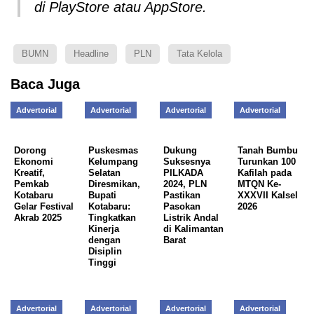
di PlayStore atau AppStore.
BUMN
Headline
PLN
Tata Kelola
Baca Juga
Advertorial
Advertorial
Advertorial
Advertorial
Dorong
Puskesmas
Dukung
Tanah Bumbu
Ekonomi
Kelumpang
Suksesnya
Turunkan 100
Kreatif,
Selatan
PILKADA
Kafilah pada
Pemkab
Diresmikan,
2024, PLN
MTQN Ke-
Kotabaru
Bupati
Pastikan
XXXVII Kalsel
Gelar Festival
Kotabaru:
Pasokan
2026
Akrab 2025
Tingkatkan
Listrik Andal
Kinerja
di Kalimantan
dengan
Barat
Disiplin
Tinggi
Advertorial
Advertorial
Advertorial
Advertorial