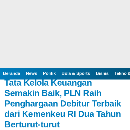
Home /
Advertorial
Kamis, 15 Desember 2022 - 12:02 WIB
Beranda
News
Politik
Bola & Sports
Bisnis
Tekno &
Tata Kelola Keuangan
Semakin Baik, PLN Raih
Penghargaan Debitur Terbaik
dari Kemenkeu RI Dua Tahun
Berturut-turut