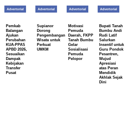
Advertorial
Advertorial
Advertorial
Advertorial
Pemkab
Supianor
Motivasi
Bupati Tanah
Balangan
Dorong
Pemuda
Bumbu Andi
Ajukan
Pengembangan
Daerah, FKPP
Rudi Latif
Perubahan
Wisata untuk
Tanah Bumbu
Salurkan
KUA-PPAS
Perkuat
Gelar
Insentif untuk
APBD 2026,
UMKM
Sosialisasi
Guru Pondok
Sesuaikan
Pemuda
Pesantren,
Dampak
Pelopor
Wujud
Kebijakan
Apresiasi
Transfer
atas Peran
Pusat
Mendidik
Akhlak Sejak
Dini