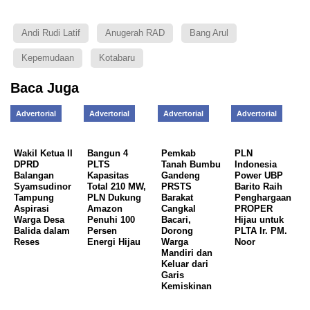
Andi Rudi Latif
Anugerah RAD
Bang Arul
Kepemudaan
Kotabaru
Baca Juga
Advertorial
Advertorial
Advertorial
Advertorial
Wakil Ketua II
Bangun 4
Pemkab
PLN
DPRD
PLTS
Tanah Bumbu
Indonesia
Balangan
Kapasitas
Gandeng
Power UBP
Syamsudinor
Total 210 MW,
PRSTS
Barito Raih
Tampung
PLN Dukung
Barakat
Penghargaan
Aspirasi
Amazon
Cangkal
PROPER
Warga Desa
Penuhi 100
Bacari,
Hijau untuk
Balida dalam
Persen
Dorong
PLTA Ir. PM.
Reses
Energi Hijau
Warga
Noor
Mandiri dan
Keluar dari
Garis
Kemiskinan