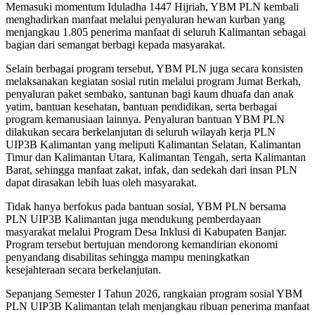
Memasuki momentum Iduladha 1447 Hijriah, YBM PLN kembali
menghadirkan manfaat melalui penyaluran hewan kurban yang
menjangkau 1.805 penerima manfaat di seluruh Kalimantan sebagai
bagian dari semangat berbagi kepada masyarakat.
Selain berbagai program tersebut, YBM PLN juga secara konsisten
melaksanakan kegiatan sosial rutin melalui program Jumat Berkah,
penyaluran paket sembako, santunan bagi kaum dhuafa dan anak
yatim, bantuan kesehatan, bantuan pendidikan, serta berbagai
program kemanusiaan lainnya. Penyaluran bantuan YBM PLN
dilakukan secara berkelanjutan di seluruh wilayah kerja PLN
UIP3B Kalimantan yang meliputi Kalimantan Selatan, Kalimantan
Timur dan Kalimantan Utara, Kalimantan Tengah, serta Kalimantan
Barat, sehingga manfaat zakat, infak, dan sedekah dari insan PLN
dapat dirasakan lebih luas oleh masyarakat.
Tidak hanya berfokus pada bantuan sosial, YBM PLN bersama
PLN UIP3B Kalimantan juga mendukung pemberdayaan
masyarakat melalui Program Desa Inklusi di Kabupaten Banjar.
Program tersebut bertujuan mendorong kemandirian ekonomi
penyandang disabilitas sehingga mampu meningkatkan
kesejahteraan secara berkelanjutan.
Sepanjang Semester I Tahun 2026, rangkaian program sosial YBM
PLN UIP3B Kalimantan telah menjangkau ribuan penerima manfaat