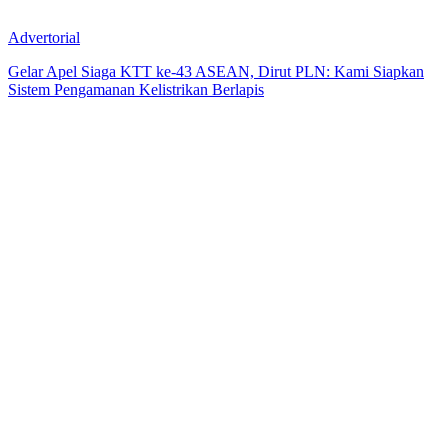
Advertorial
Gelar Apel Siaga KTT ke-43 ASEAN, Dirut PLN: Kami Siapkan
Sistem Pengamanan Kelistrikan Berlapis