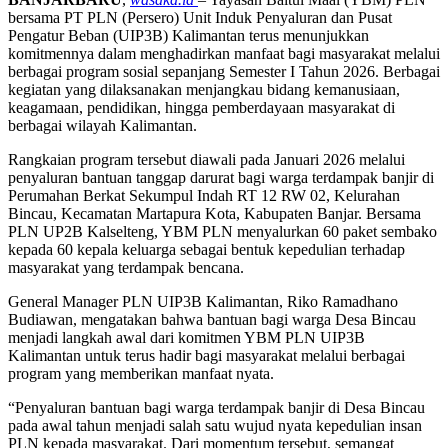
bersama PT PLN (Persero) Unit Induk Penyaluran dan Pusat
Pengatur Beban (UIP3B) Kalimantan terus menunjukkan
komitmennya dalam menghadirkan manfaat bagi masyarakat melalui
berbagai program sosial sepanjang Semester I Tahun 2026. Berbagai
kegiatan yang dilaksanakan menjangkau bidang kemanusiaan,
keagamaan, pendidikan, hingga pemberdayaan masyarakat di
berbagai wilayah Kalimantan.
Rangkaian program tersebut diawali pada Januari 2026 melalui
penyaluran bantuan tanggap darurat bagi warga terdampak banjir di
Perumahan Berkat Sekumpul Indah RT 12 RW 02, Kelurahan
Bincau, Kecamatan Martapura Kota, Kabupaten Banjar. Bersama
PLN UP2B Kalselteng, YBM PLN menyalurkan 60 paket sembako
kepada 60 kepala keluarga sebagai bentuk kepedulian terhadap
masyarakat yang terdampak bencana.
General Manager PLN UIP3B Kalimantan, Riko Ramadhano
Budiawan, mengatakan bahwa bantuan bagi warga Desa Bincau
menjadi langkah awal dari komitmen YBM PLN UIP3B
Kalimantan untuk terus hadir bagi masyarakat melalui berbagai
program yang memberikan manfaat nyata.
“Penyaluran bantuan bagi warga terdampak banjir di Desa Bincau
pada awal tahun menjadi salah satu wujud nyata kepedulian insan
PLN kepada masyarakat. Dari momentum tersebut, semangat