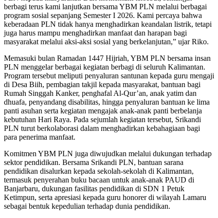
berbagi terus kami lanjutkan bersama YBM PLN melalui berbagai
program sosial sepanjang Semester I 2026. Kami percaya bahwa
keberadaan PLN tidak hanya menghadirkan keandalan listrik, tetapi
juga harus mampu menghadirkan manfaat dan harapan bagi
masyarakat melalui aksi-aksi sosial yang berkelanjutan,” ujar Riko.
Memasuki bulan Ramadan 1447 Hijriah, YBM PLN bersama insan
PLN menggelar berbagai kegiatan berbagi di seluruh Kalimantan.
Program tersebut meliputi penyaluran santunan kepada guru mengaji
di Desa Biih, pembagian takjil kepada masyarakat, bantuan bagi
Rumah Singgah Kanker, penghafal Al-Qur’an, anak yatim dan
dhuafa, penyandang disabilitas, hingga penyaluran bantuan ke lima
panti asuhan serta kegiatan mengajak anak-anak panti berbelanja
kebutuhan Hari Raya. Pada sejumlah kegiatan tersebut, Srikandi
PLN turut berkolaborasi dalam menghadirkan kebahagiaan bagi
para penerima manfaat.
Komitmen YBM PLN juga diwujudkan melalui dukungan terhadap
sektor pendidikan. Bersama Srikandi PLN, bantuan sarana
pendidikan disalurkan kepada sekolah-sekolah di Kalimantan,
termasuk penyerahan buku bacaan untuk anak-anak PAUD di
Banjarbaru, dukungan fasilitas pendidikan di SDN 1 Petuk
Ketimpun, serta apresiasi kepada guru honorer di wilayah Lamaru
sebagai bentuk kepedulian terhadap dunia pendidikan.