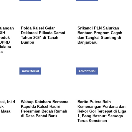
alangan
Polda Kalsel Gelar
Srikandi PLN Salurkan
DIH
Deklarasi Pilkada Damai
Bantuan Program Cegah
roduk
Tahun 2024 di Tanah
dan Tangkal Stunting di
 DPRD
Bumbu
Banjarbaru
 Hukum
la
Advertorial
Advertorial
si, Ini 4
Wabup Kotabaru Bersama
Barito Putera Raih
uk
Kapolda Kalsel Hadiri
Kemenangan Perdana dan
 Masa
Peresmian Bedah Rumah
Rekor Gol Tercepat di Liga
di Desa Pantai Baru
1, Bang Hasnur: Semoga
Terus Konsisten