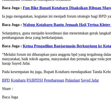
Baca Juga :
Fun Bike Bupati Kotabaru Disaksikan Ribuan Mas
Ia juga mengatakan, kegiatan ini menjadi forum strategis bagi BPD 
Baca Juga :
Wabup Kotabaru Bantu Jemaah Haji Tertua Kloter 1
Selanjutnya, guna menjalin koordinasi dan menentukan gerak langka
pembangunan desa yang berkelanjutan.
Baca Juga :
Ketua Pengadilan Banjarmasin Berkunjung ke Kot
“Melalui forum ini diharapkan para anggota bpd yang tergabung dala
masyarakat, baik tokoh agama, masyarakat dan pemuda agar roda pem
harap Sayed Jafar.
Pada kesempatan itu juga, Bupati Kotabaru mendapatkan Tanda Ke
BPD
Kotabaru
PABPDSI
Penghargaan
Pulaulaut
Sayed Jafar
Share :
Baca Juga