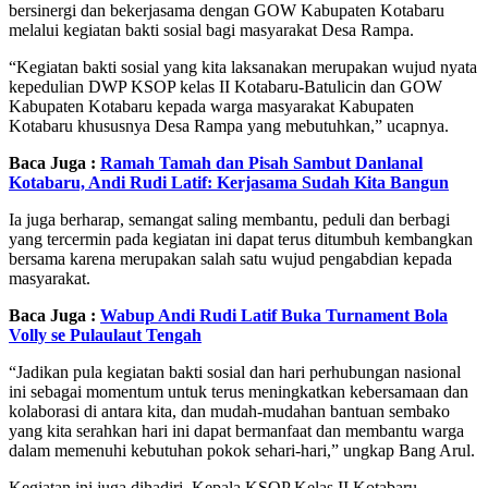
bersinergi dan bekerjasama dengan GOW Kabupaten Kotabaru
melalui kegiatan bakti sosial bagi masyarakat Desa Rampa.
“Kegiatan bakti sosial yang kita laksanakan merupakan wujud nyata
kepedulian DWP KSOP kelas II Kotabaru-Batulicin dan GOW
Kabupaten Kotabaru kepada warga masyarakat Kabupaten
Kotabaru khususnya Desa Rampa yang mebutuhkan,” ucapnya.
Baca Juga :
Ramah Tamah dan Pisah Sambut Danlanal
Kotabaru, Andi Rudi Latif: Kerjasama Sudah Kita Bangun
Ia juga berharap, semangat saling membantu, peduli dan berbagi
yang tercermin pada kegiatan ini dapat terus ditumbuh kembangkan
bersama karena merupakan salah satu wujud pengabdian kepada
masyarakat.
Baca Juga :
Wabup Andi Rudi Latif Buka Turnament Bola
Volly se Pulaulaut Tengah
“Jadikan pula kegiatan bakti sosial dan hari perhubungan nasional
ini sebagai momentum untuk terus meningkatkan kebersamaan dan
kolaborasi di antara kita, dan mudah-mudahan bantuan sembako
yang kita serahkan hari ini dapat bermanfaat dan membantu warga
dalam memenuhi kebutuhan pokok sehari-hari,” ungkap Bang Arul.
Kegiatan ini juga dihadiri, Kepala KSOP Kelas II Kotabaru-