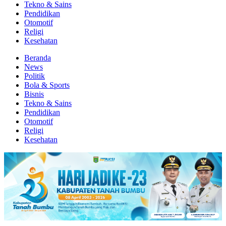
Tekno & Sains
Pendidikan
Otomotif
Religi
Kesehatan
Beranda
News
Politik
Bola & Sports
Bisnis
Tekno & Sains
Pendidikan
Otomotif
Religi
Kesehatan