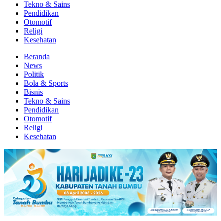
Tekno & Sains
Pendidikan
Otomotif
Religi
Kesehatan
Beranda
News
Politik
Bola & Sports
Bisnis
Tekno & Sains
Pendidikan
Otomotif
Religi
Kesehatan