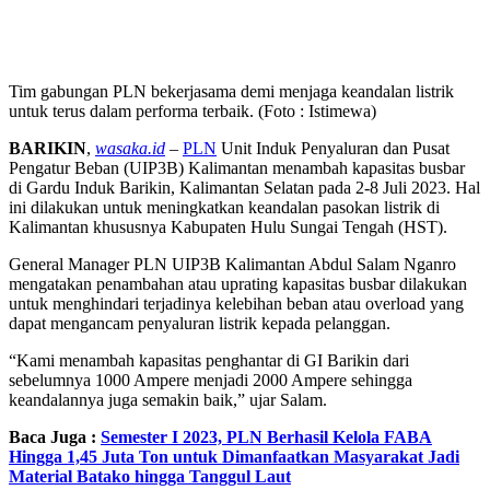
Tim gabungan PLN bekerjasama demi menjaga keandalan listrik
untuk terus dalam performa terbaik. (Foto : Istimewa)
BARIKIN
,
wasaka.id
–
PLN
Unit Induk Penyaluran dan Pusat
Pengatur Beban (UIP3B) Kalimantan menambah kapasitas busbar
di Gardu Induk Barikin, Kalimantan Selatan pada 2-8 Juli 2023. Hal
ini dilakukan untuk meningkatkan keandalan pasokan listrik di
Kalimantan khususnya Kabupaten Hulu Sungai Tengah (HST).
General Manager PLN UIP3B Kalimantan Abdul Salam Nganro
mengatakan penambahan atau uprating kapasitas busbar dilakukan
untuk menghindari terjadinya kelebihan beban atau overload yang
dapat mengancam penyaluran listrik kepada pelanggan.
“Kami menambah kapasitas penghantar di GI Barikin dari
sebelumnya 1000 Ampere menjadi 2000 Ampere sehingga
keandalannya juga semakin baik,” ujar Salam.
Baca Juga :
Semester I 2023, PLN Berhasil Kelola FABA
Hingga 1,45 Juta Ton untuk Dimanfaatkan Masyarakat Jadi
Material Batako hingga Tanggul Laut