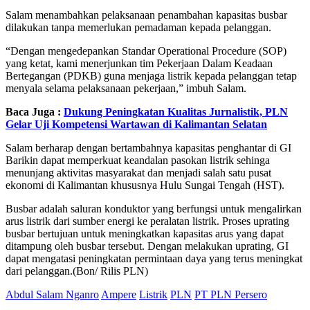
Salam menambahkan pelaksanaan penambahan kapasitas busbar
dilakukan tanpa memerlukan pemadaman kepada pelanggan.
“Dengan mengedepankan Standar Operational Procedure (SOP)
yang ketat, kami menerjunkan tim Pekerjaan Dalam Keadaan
Bertegangan (PDKB) guna menjaga listrik kepada pelanggan tetap
menyala selama pelaksanaan pekerjaan,” imbuh Salam.
Baca Juga :
Dukung Peningkatan Kualitas Jurnalistik, PLN
Gelar Uji Kompetensi Wartawan di Kalimantan Selatan
Salam berharap dengan bertambahnya kapasitas penghantar di GI
Barikin dapat memperkuat keandalan pasokan listrik sehinga
menunjang aktivitas masyarakat dan menjadi salah satu pusat
ekonomi di Kalimantan khususnya Hulu Sungai Tengah (HST).
Busbar adalah saluran konduktor yang berfungsi untuk mengalirkan
arus listrik dari sumber energi ke peralatan listrik. Proses uprating
busbar bertujuan untuk meningkatkan kapasitas arus yang dapat
ditampung oleh busbar tersebut. Dengan melakukan uprating, GI
dapat mengatasi peningkatan permintaan daya yang terus meningkat
dari pelanggan.(Bon/ Rilis PLN)
Abdul Salam Nganro
Ampere
Listrik
PLN
PT PLN Persero