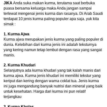
JIKA
Anda suka makan kurma, terutama saat berbuka
puasa bersama keluarga maka Anda jangan sampai
terlewat mengenai jenis kurma dan rasanya. Di Arab Saudi
terdapat 10 jenis kurma paling populer apa saja. yuk kita
simak :
1. Kurma Ajwa
Kurma ajwa merupakan jenis kurma yang paling populer di
dunia. Kelebihan dari kurma jenis ini adalah teksturnya
yang kering namun tetap lembut dengan rasa yang sangat
manis.
2. Kurma Khudari
Selanjutnya ada kurma khudari yang tak kalah manis dari
kurma ajwa. Kurma jenis khudari ini memiliki tekstur yang
keriput dan kering dengan warna coklat tua. Jenis kurma
ini juga mengandung banyak nutrisi dan mineral yang baik
untuk kesehatan. Harga dari kurma ini pun relatif
terjangkau
3. Kurma Kholas