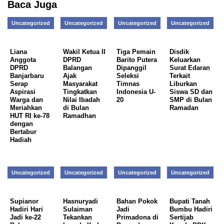
Baca Juga
Uncategorized
Uncategorized
Uncategorized
Uncategorized
Liana
Wakil Ketua II
Tiga Pemain
Disdik
Anggota
DPRD
Barito Putera
Keluarkan
DPRD
Balangan
Dipanggil
Surat Edaran
Banjarbaru
Ajak
Seleksi
Terkait
Serap
Masyarakat
Timnas
Liburkan
Aspirasi
Tingkatkan
Indonesia U-
Siswa SD dan
Warga dan
Nilai Ibadah
20
SMP di Bulan
Meriahkan
di Bulan
Ramadan
HUT RI ke-78
Ramadhan
dengan
Bertabur
Hadiah
Uncategorized
Uncategorized
Uncategorized
Uncategorized
Supianor
Hasnuryadi
Bahan Pokok
Bupati Tanah
Hadiri Hari
Sulaiman
Jadi
Bumbu Hadiri
Jadi ke-22
Tekankan
Primadona di
Sertijab