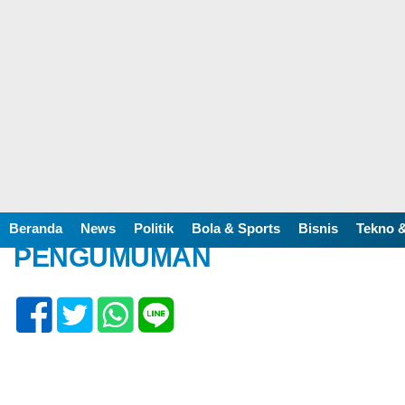
Home /
Uncategorized
Sabtu, 20 Mei 2023 - 09:02 WIB
Beranda
News
Politik
Bola & Sports
Bisnis
Tekno &
PENGUMUMAN