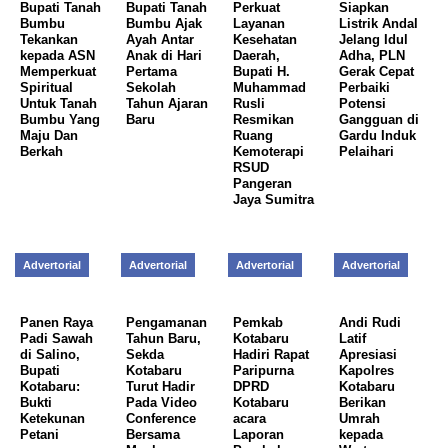
Bupati Tanah
Bupati Tanah
Perkuat
Siapkan
Bumbu
Bumbu Ajak
Layanan
Listrik Andal
Tekankan
Ayah Antar
Kesehatan
Jelang Idul
kepada ASN
Anak di Hari
Daerah,
Adha, PLN
Memperkuat
Pertama
Bupati H.
Gerak Cepat
Spiritual
Sekolah
Muhammad
Perbaiki
Untuk Tanah
Tahun Ajaran
Rusli
Potensi
Bumbu Yang
Baru
Resmikan
Gangguan di
Maju Dan
Ruang
Gardu Induk
Berkah
Kemoterapi
Pelaihari
RSUD
Pangeran
Jaya Sumitra
Advertorial
Advertorial
Advertorial
Advertorial
Panen Raya
Pengamanan
Pemkab
Andi Rudi
Padi Sawah
Tahun Baru,
Kotabaru
Latif
di Salino,
Sekda
Hadiri Rapat
Apresiasi
Bupati
Kotabaru
Paripurna
Kapolres
Kotabaru:
Turut Hadir
DPRD
Kotabaru
Bukti
Pada Video
Kotabaru
Berikan
Ketekunan
Conference
acara
Umrah
Petani
Bersama
Laporan
kepada