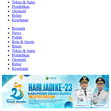
Tekno & Sains
Pendidikan
Otomotif
Religi
Kesehatan
Beranda
News
Politik
Bola & Sports
Bisnis
Tekno & Sains
Pendidikan
Otomotif
Religi
Kesehatan