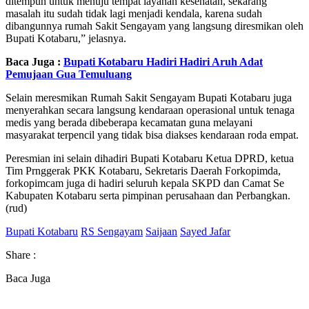
ditempuh untuk menuju tempat layanan kesehatan, sekarang
masalah itu sudah tidak lagi menjadi kendala, karena sudah
dibangunnya rumah Sakit Sengayam yang langsung diresmikan oleh
Bupati Kotabaru,” jelasnya.
Baca Juga :
Bupati Kotabaru Hadiri Hadiri Aruh Adat
Pemujaan Gua Temuluang
Selain meresmikan Rumah Sakit Sengayam Bupati Kotabaru juga
menyerahkan secara langsung kendaraan operasional untuk tenaga
medis yang berada dibeberapa kecamatan guna melayani
masyarakat terpencil yang tidak bisa diakses kendaraan roda empat.
Peresmian ini selain dihadiri Bupati Kotabaru Ketua DPRD, ketua
Tim Prnggerak PKK Kotabaru, Sekretaris Daerah Forkopimda,
forkopimcam juga di hadiri seluruh kepala SKPD dan Camat Se
Kabupaten Kotabaru serta pimpinan perusahaan dan Perbangkan.
(rud)
Bupati Kotabaru
RS Sengayam
Saijaan
Sayed Jafar
Share :
Baca Juga