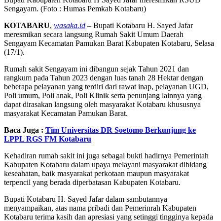
Sengayam. (Foto : Humas Pemkab Kotabaru)
KOTABARU
,
wasaka.id
– Bupati Kotabaru H. Sayed Jafar
meresmikan secara langsung Rumah Sakit Umum Daerah
Sengayam Kecamatan Pamukan Barat Kabupaten Kotabaru, Selasa
(17/1).
Rumah sakit Sengayam ini dibangun sejak Tahun 2021 dan
rangkum pada Tahun 2023 dengan luas tanah 28 Hektar dengan
beberapa pelayanan yang terdiri dari rawat inap, pelayanan UGD,
Poli umum, Poli anak, Poli Klinik serta penunjang lainnya yang
dapat dirasakan langsung oleh masyarakat Kotabaru khususnya
masyarakat Kecamatan Pamukan Barat.
Baca Juga :
Tim Universitas DR Soetomo Berkunjung ke
LPPL RGS FM Kotabaru
Kehadiran rumah sakit ini juga sebagai bukti hadirnya Pemerintah
Kabupaten Kotabaru dalam upaya melayani masyarakat dibidang
keseahatan, baik masyarakat perkotaan maupun masyarakat
terpencil yang berada diperbatasan Kabupaten Kotabaru.
Bupati Kotabaru H. Sayed Jafar dalam sambutannya
menyampaikan, atas nama pribadi dan Pemerinrah Kabupaten
Kotabaru terima kasih dan apresiasi yang setinggi tingginya kepada