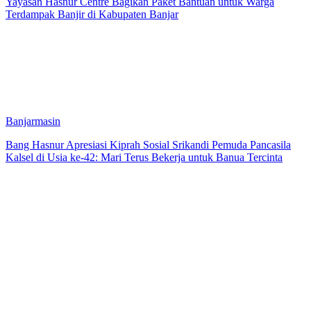
Yayasan Hasnur Centre Bagikan Paket Bantuan untuk Warga
Terdampak Banjir di Kabupaten Banjar
Banjarmasin
Bang Hasnur Apresiasi Kiprah Sosial Srikandi Pemuda Pancasila
Kalsel di Usia ke-42: Mari Terus Bekerja untuk Banua Tercinta