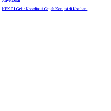
Advertorial
KPK RI Gelar Koordinasi Cegah Korupsi di Kotabaru