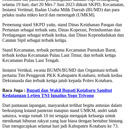
selama 19 hari, dari 20 Mei-7 Juni 2023 diikuti SKPD, Kecamatan,
Instansi Vertimal, Badan Usaha Milik Daerah (BUMD) dan para
pelaku usaha mikro kecil dan menengah (UMKM).
Pemenang stand SKPD yaitu, stand Dinas Ketahanan Pangan dan
Pertanian sebagai terbaik satu, Dinas Koperasi, Perindustrian dan
Perdagangan sebagai terbaik kedua, dan Dinas Kependudukan dan
Catatan Sipil sebagai terbaik ketiga.
Stand Kecamatan, terbaik pertama Kecamatan Pamukan Barat,
terbaik kedua Kecamatan Pulau Laut Timur, dan terbaik ketiga
Kecamatan Pulau Laut Tengah.
Instansi Vertikal, swasta BUMN/BUMD dan Organisasi terbaik
pertama Tim Penggerak PKK Kabupaten Kotabaru, terbaik kedua
Dekranasda dan terbaik ketiga jatuh kepada Polres Kotabaru.
Baca Juga :
Bupati dan Wakil Bupati Kotabaru Sambut
Kedatangan Letjen TNI Ignatius Yogo Triyono
Dari pantauan lapangan, masyarakat terlihat begitu antusias dalam
berkunjung kstand pameran maupun stand UMKM, andri salah
satunya, warga rumah 10 ini sengaja mengajak keluarga untuk
menikmati hiburan rakyat yang luar biasa dengan bertabur bintang.
Dan mengucapkan selamat hari jadi Kabupaten Kotabaru ke 73.