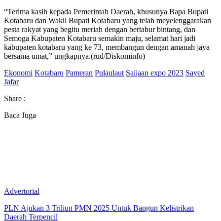
“Terima kasih kepada Pemerintah Daerah, khusunya Bapa Bupati
Kotabaru dan Wakil Bupati Kotabaru yang telah meyelenggarakan
pesta rakyat yang begitu meriah dengan bertabur bintang, dan
Semoga Kabupaten Kotabaru semakin maju, selamat hari jadi
kabupaten kotabaru yang ke 73, membangun dengan amanah jaya
bersama umat,” ungkapnya.(rud/Diskominfo)
Ekonomi
Kotabaru
Pameran
Pulaulaut
Saijaan expo 2023
Sayed
Jafar
Share :
Baca Juga
Advertorial
PLN Ajukan 3 Triliun PMN 2025 Untuk Bangun Kelistrikan
Daerah Terpencil