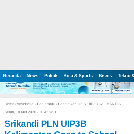
Beranda
News
Politik
Bola & Sports
Bisnis
Tekno &
Home /
Advertorial
/
Banjarbaru
/
Pendidikan
/
PLN UIP3B KALIMANTAN
Senin, 18 Mei 2026 - 10:45 WIB
Srikandi PLN UIP3B