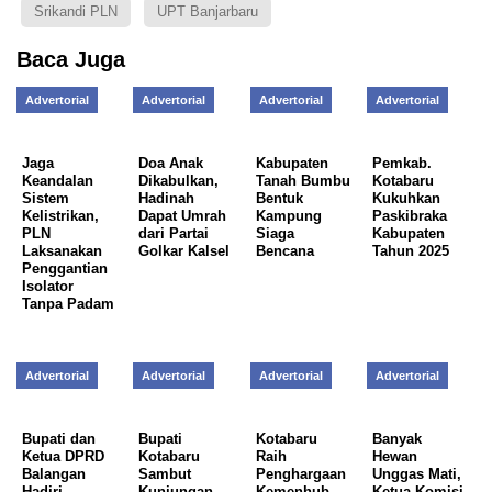
Srikandi PLN
UPT Banjarbaru
Baca Juga
Advertorial
Advertorial
Advertorial
Advertorial
Jaga
Doa Anak
Kabupaten
Pemkab.
Keandalan
Dikabulkan,
Tanah Bumbu
Kotabaru
Sistem
Hadinah
Bentuk
Kukuhkan
Kelistrikan,
Dapat Umrah
Kampung
Paskibraka
PLN
dari Partai
Siaga
Kabupaten
Laksanakan
Golkar Kalsel
Bencana
Tahun 2025
Penggantian
Isolator
Tanpa Padam
Advertorial
Advertorial
Advertorial
Advertorial
Bupati dan
Bupati
Kotabaru
Banyak
Ketua DPRD
Kotabaru
Raih
Hewan
Balangan
Sambut
Penghargaan
Unggas Mati,
Hadiri
Kunjungan
Kemenhub
Ketua Komisi