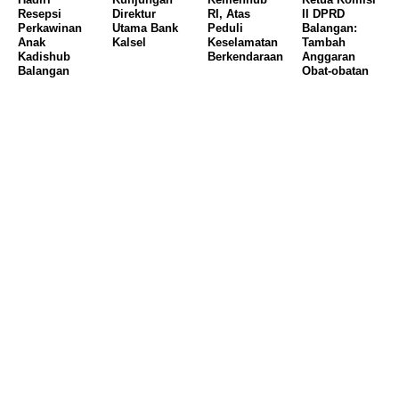
Resepsi
Direktur
RI, Atas
II DPRD
Perkawinan
Utama Bank
Peduli
Balangan:
Anak
Kalsel
Keselamatan
Tambah
Kadishub
Berkendaraan
Anggaran
Balangan
Obat-obatan