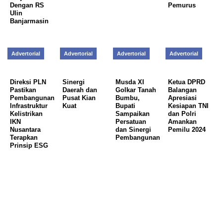
Dengan RS
Pemurus
Ulin
Banjarmasin
Advertorial
Advertorial
Advertorial
Advertorial
Direksi PLN
Sinergi
Musda XI
Ketua DPRD
Pastikan
Daerah dan
Golkar Tanah
Balangan
Pembangunan
Pusat Kian
Bumbu,
Apresiasi
Infrastruktur
Kuat
Bupati
Kesiapan TNI
Kelistrikan
Sampaikan
dan Polri
IKN
Persatuan
Amankan
Nusantara
dan Sinergi
Pemilu 2024
Terapkan
Pembangunan
Prinsip ESG