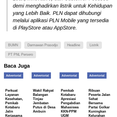
demi menghadirkan listrik untuk Kehidupan
yang Lebih Baik. PLN dapat dihubungi
melalui aplikasi PLN Mobile yang tersedia
di PlayStore atau AppStore.
BUMN
Darmawan Prasodjo
Headline
Listrik
PT PNL Persero
Baca Juga
Advertorial
Advertorial
Advertorial
Advertorial
Perkuat
Wakil Rakyat
Pemkab
Ribuan
Layanan
Balangan
Kotabaru
Peserta Jalan
Kesehatan,
Tinjau
Apresiasi
Sehat
Pemkab
Jembatan
Pengabdian
Bersama
Kotabaru
Putus di Desa
Mahasiswa
Partai Golkar
Jalin
Ambuin
KKN-PPM
Kuningkan
Kerjasama
UGM
Kelurahan