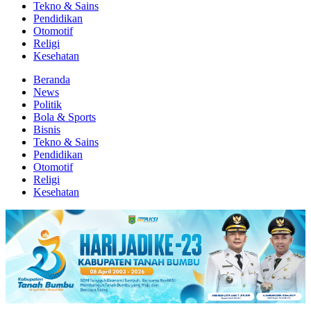
Tekno & Sains
Pendidikan
Otomotif
Religi
Kesehatan
Beranda
News
Politik
Bola & Sports
Bisnis
Tekno & Sains
Pendidikan
Otomotif
Religi
Kesehatan