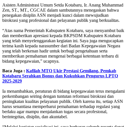
‎Asisten Administrasi Umum Setda Kotabaru, Ir. Anang Muhammad
Zen, ST., MT., CGCAE dalam sambutannya menegaskan bahwa
penegakan disiplin ASN menjadi kunci dalam mewujudkan
birokrasi yang profesional dan pelayanan publik yang berkualitas.
‎“Atas nama Pemerintah Kabupaten Kotabaru, saya menyambut baik
dan memberikan apresiasi kepada BKPSDM Kabupaten Kotabaru
yang telah menyelenggarakan kegiatan ini. Saya juga mengucapkan
terima kasih kepada narasumber dari Badan Kepegawaian Negara
yang telah berkenan hadir untuk berbagi pengetahuan serta
memberikan pemahaman mengenai berbagai ketentuan terbaru di
bidang kepegawaian,” ucapnya.
Baca Juga :
Kafilah MTQ Ukir Prestasi Gemilang, Pemkab
Kotabaru Serahkan Bonus dan Kukuhkan Pengurus LPTQ
2025-2029
‎Ia menambahkan, peraturan di bidang kepegawaian terus mengalami
perkembangan seiring dengan tuntutan reformasi birokrasi dan
peningkatan kualitas pelayanan publik. Oleh karena itu, setiap ASN
harus senantiasa memperbarui pemahaman terhadap regulasi yang
berlaku agar mampu menjalankan tugas secara profesional,
berintegritas, disiplin, dan akuntabel.
‎“Melalui kegiatan sosialisasi ini, saya berharap seluruh peserta dapat