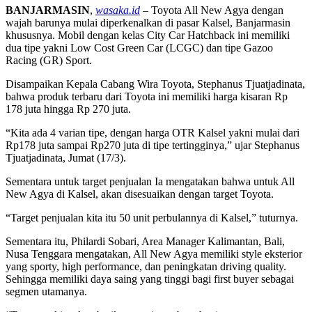
BANJARMASIN
,
wasaka.id
– Toyota All New Agya dengan
wajah barunya mulai diperkenalkan di pasar Kalsel, Banjarmasin
khususnya. Mobil dengan kelas City Car Hatchback ini memiliki
dua tipe yakni Low Cost Green Car (LCGC) dan tipe Gazoo
Racing (GR) Sport.
Disampaikan Kepala Cabang Wira Toyota, Stephanus Tjuatjadinata,
bahwa produk terbaru dari Toyota ini memiliki harga kisaran Rp
178 juta hingga Rp 270 juta.
“Kita ada 4 varian tipe, dengan harga OTR Kalsel yakni mulai dari
Rp178 juta sampai Rp270 juta di tipe tertingginya,” ujar Stephanus
Tjuatjadinata, Jumat (17/3).
Sementara untuk target penjualan Ia mengatakan bahwa untuk All
New Agya di Kalsel, akan disesuaikan dengan target Toyota.
“Target penjualan kita itu 50 unit perbulannya di Kalsel,” tuturnya.
Sementara itu, Philardi Sobari, Area Manager Kalimantan, Bali,
Nusa Tenggara mengatakan, All New Agya memiliki style eksterior
yang sporty, high performance, dan peningkatan driving quality.
Sehingga memiliki daya saing yang tinggi bagi first buyer sebagai
segmen utamanya.