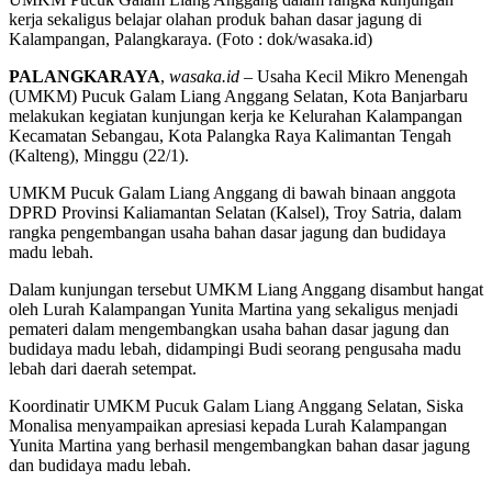
kerja sekaligus belajar olahan produk bahan dasar jagung di
Kalampangan, Palangkaraya. (Foto : dok/wasaka.id)
PALANGKARAYA
,
wasaka.id
– Usaha Kecil Mikro Menengah
(UMKM) Pucuk Galam Liang Anggang Selatan, Kota Banjarbaru
melakukan kegiatan kunjungan kerja ke Kelurahan Kalampangan
Kecamatan Sebangau, Kota Palangka Raya Kalimantan Tengah
(Kalteng), Minggu (22/1).
UMKM Pucuk Galam Liang Anggang di bawah binaan anggota
DPRD Provinsi Kaliamantan Selatan (Kalsel), Troy Satria, dalam
rangka pengembangan usaha bahan dasar jagung dan budidaya
madu lebah.
Dalam kunjungan tersebut UMKM Liang Anggang disambut hangat
oleh Lurah Kalampangan Yunita Martina yang sekaligus menjadi
pemateri dalam mengembangkan usaha bahan dasar jagung dan
budidaya madu lebah, didampingi Budi seorang pengusaha madu
lebah dari daerah setempat.
Koordinatir UMKM Pucuk Galam Liang Anggang Selatan, Siska
Monalisa menyampaikan apresiasi kepada Lurah Kalampangan
Yunita Martina yang berhasil mengembangkan bahan dasar jagung
dan budidaya madu lebah.