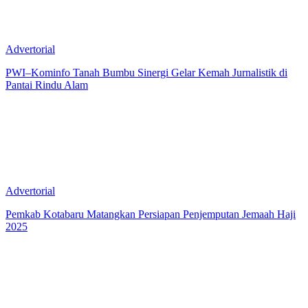
Advertorial
PWI–Kominfo Tanah Bumbu Sinergi Gelar Kemah Jurnalistik di
Pantai Rindu Alam
Advertorial
Pemkab Kotabaru Matangkan Persiapan Penjemputan Jemaah Haji
2025