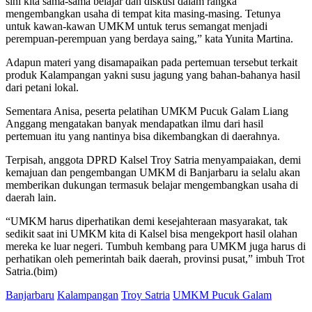
sini kita sama-sama belajar dan diskusi dalam rangka
mengembangkan usaha di tempat kita masing-masing. Tetunya
untuk kawan-kawan UMKM untuk terus semangat menjadi
perempuan-perempuan yang berdaya saing,” kata Yunita Martina.
Adapun materi yang disamapaikan pada pertemuan tersebut terkait
produk Kalampangan yakni susu jagung yang bahan-bahanya hasil
dari petani lokal.
Sementara Anisa, peserta pelatihan UMKM Pucuk Galam Liang
Anggang mengatakan banyak mendapatkan ilmu dari hasil
pertemuan itu yang nantinya bisa dikembangkan di daerahnya.
Terpisah, anggota DPRD Kalsel Troy Satria menyampaiakan, demi
kemajuan dan pengembangan UMKM di Banjarbaru ia selalu akan
memberikan dukungan termasuk belajar mengembangkan usaha di
daerah lain.
“UMKM harus diperhatikan demi kesejahteraan masyarakat, tak
sedikit saat ini UMKM kita di Kalsel bisa mengekport hasil olahan
mereka ke luar negeri. Tumbuh kembang para UMKM juga harus di
perhatikan oleh pemerintah baik daerah, provinsi pusat,” imbuh Trot
Satria.(bim)
Banjarbaru
Kalampangan
Troy Satria
UMKM Pucuk Galam