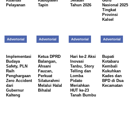
Kualitas
Kabupaten
Selatan
Guru
Pelayanan
Tapin
Tahun 2026
Nasional 2025
Tingkat
Provinsi
Kalsel
Advertorial
Advertorial
Advertorial
Advertorial
Implementasi
Ketua DPRD
Hari ke-2 Aksi
Bupati
Budaya
Balangan,
Inovasi
Kotabaru
Safety, PLN
Ahsani
Tanbu, Story
Kembali
Raih
Fauzan,
Telling dan
Kukuhkan
Penghargaan
Perkuat
Lomba
Kades dan
Zero Accident
Silaturahmi
Pidato
BPD di Dua
dari
Melalui Halal
Meriahkan
Kecamatan
Gubernur
Bihalal
HUT ke-23
Kalteng
Tanah Bumbu