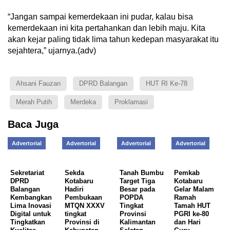
“Jangan sampai kemerdekaan ini pudar, kalau bisa
kemerdekaan ini kita pertahankan dan lebih maju. Kita
akan kejar paling tidak lima tahun kedepan masyarakat itu
sejahtera,” ujarnya.(adv)
Ahsani Fauzan
DPRD Balangan
HUT RI Ke-78
Merah Putih
Merdeka
Proklamasi
Baca Juga
Advertorial
Advertorial
Advertorial
Advertorial
Sekretariat
Sekda
Tanah Bumbu
Pemkab
DPRD
Kotabaru
Target Tiga
Kotabaru
Balangan
Hadiri
Besar pada
Gelar Malam
Kembangkan
Pembukaan
POPDA
Ramah
Lima Inovasi
MTQN XXXV
Tingkat
Tamah HUT
Digital untuk
tingkat
Provinsi
PGRI ke-80
Tingkatkan
Provinsi di
Kalimantan
dan Hari