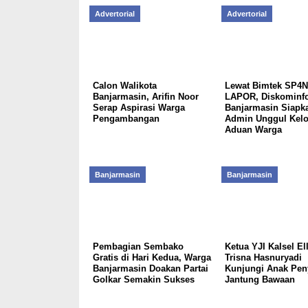
Advertorial
Advertorial
Calon Walikota
Lewat Bimtek SP4N
Banjarmasin, Arifin Noor
LAPOR, Diskominfo
Serap Aspirasi Warga
Banjarmasin Siapk
Pengambangan
Admin Unggul Kelo
Aduan Warga
Banjarmasin
Banjarmasin
Pembagian Sembako
Ketua YJI Kalsel El
Gratis di Hari Kedua, Warga
Trisna Hasnuryadi
Banjarmasin Doakan Partai
Kunjungi Anak Pen
Golkar Semakin Sukses
Jantung Bawaan