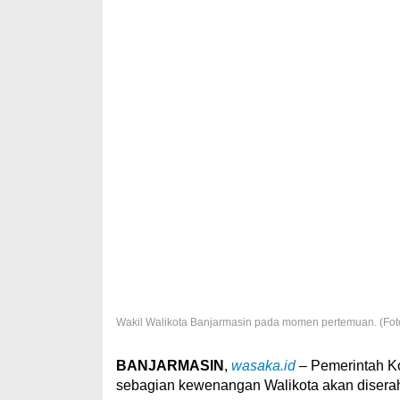
Wakil Walikota Banjarmasin pada momen pertemuan. (Foto
BANJARMASIN
,
wasaka.id
– Pemerintah K
sebagian kewenangan Walikota akan disera