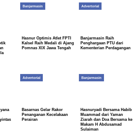
Banjarmasin
Advertorial
Hasnur Optimis Atlet FPTI
Banjarmasin Raih
tik
Kalsel Raih Medali di Ajang
Penghargaan PTU dari
an
Pomnas XIX Jawa Tengah
Kementerian Perdagangan
la
Advertorial
Banjarmasin
lyana
Basarnas Gelar Rakor
Hasnuryadi Bersama Habib
Penanganan Kecelakaan
Muammad dari Yaman
yintas
Perairan
Ziarah dan Doa Bersama ke
Makam H Abdusamad
Sulaiman