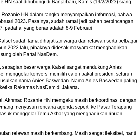
 HN saat dihubungi di Banjarbaru, Kamis (19/2/2023) siang.
d Rozanie HN dalam rangka menyampaikan informasi, bahwa
bruari 2023. Pasalnya, sudah ramai jadi bahan perbincangan
7, padahal yang benar adalah 8-9 Februari.
alsel sudah lama dihajatkan warga dan relawan serta pelbaga
un 2022 lalu, pihaknya didesak masyarakat menghadirkan
usung oleh Partai NasDem.
n, sebagian besar warga Kalsel sangat mendukung Anies
 menggelar konversi memilih calon bakal presiden, seluruh
ngusulkan nama Anies Baswedan. Nama Anies Baswedan paling
ketika Rakernas NasDem di Jakarta.
lsel, Akhmad Rozanie HN memgaku masih berkoordinasi dengan
emang menyusun rencana agenda seperti ke Pasar Terapung
ermasuk menggelar Temu Akbar yang menghadirkan ribuan
ulan relawan masih berkembang. Masih sangat fleksibel, nanti