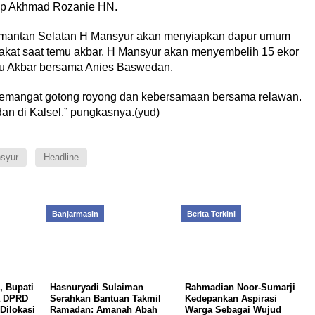
gkap Akhmad Rozanie HN.
mantan Selatan H Mansyur akan menyiapkan dapur umum
akat saat temu akbar. H Mansyur akan menyembelih 15 ekor
mu Akbar bersama Anies Baswedan.
emangat gotong royong dan kebersamaan bersama relawan.
an di Kalsel,” pungkasnya.(yud)
syur
Headline
Banjarmasin
Berita Terkini
, Bupati
Hasnuryadi Sulaiman
Rahmadian Noor-Sumarji
a DPRD
Serahkan Bantuan Takmil
Kedepankan Aspirasi
Dilokasi
Ramadan: Amanah Abah
Warga Sebagai Wujud