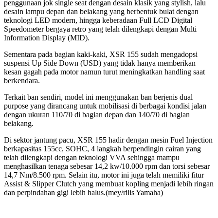
penggunaan jok single seat dengan desain klasik yang stylish, lalu
desain lampu depan dan belakang yang berbentuk bulat dengan
teknologi LED modern, hingga keberadaan Full LCD Digital
Speedometer bergaya retro yang telah dilengkapi dengan Multi
Information Display (MID).
Sementara pada bagian kaki-kaki, XSR 155 sudah mengadopsi
suspensi Up Side Down (USD) yang tidak hanya memberikan
kesan gagah pada motor namun turut meningkatkan handling saat
berkendara.
Terkait ban sendiri, model ini menggunakan ban berjenis dual
purpose yang dirancang untuk mobilisasi di berbagai kondisi jalan
dengan ukuran 110/70 di bagian depan dan 140/70 di bagian
belakang.
Di sektor jantung pacu, XSR 155 hadir dengan mesin Fuel Injection
berkapasitas 155cc, SOHC, 4 langkah berpendingin cairan yang
telah dilengkapi dengan teknologi VVA sehingga mampu
menghasilkan tenaga sebesar 14,2 kw/10.000 rpm dan torsi sebesar
14,7 Nm/8.500 rpm. Selain itu, motor ini juga telah memiliki fitur
Assist & Slipper Clutch yang membuat kopling menjadi lebih ringan
dan perpindahan gigi lebih halus.(mey/rilis Yamaha)