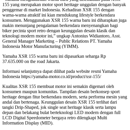
155 yang merupakan motor sport heritage unggulan dengan banyak
penggemar di market Indonesia. Kehadiran XSR 155 dengan
warna-warna atraktif ini kian mendukung lifestyle berkendara
konsumen. Menggunakan XSR 155 warna baru ini diharapkan juga
makin menunjang pengalaman berkendara menyenangkan bagi
biker pecinta sport retro dengan keunggulan desain klasik dan
teknologi modern motor ini,” ungkap Antonius Widiantoro, Asst.
General Manager Marketing – Public Relations PT. Yamaha
Indonesia Motor Manufacturing (YIMM).
Yamaha XSR 155 warna baru ini dipasarkan seharga Rp
37.635.000 on the road Jakarta.
Informasi selanjutnya dapat dilihat pada website resmi Yamaha
Indonesia https://yamaha-motor.co.id/product/xsr-155/
Kualitas XSR 155 membuat motor ini semakin digemari oleh
konsumen maupun komunitas. Tampilan desain berkonsep sport
heritage dengan fitur berkendara modern, serta performa mesin yang
andal dan bertenaga. Keunggulan desain XSR 155 terlihat dari
tangki Drip-Shaped, jok single seat heritage klasik serta lampu
depan dan belakang bulat berteknologi LED modern dengan full
LCD Digital Speedometer bergaya retro dilengkapi Multi
Information Display (MID).