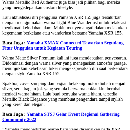
Warna Metallic Red Authentic juga bisa jadi pilihan bagi mereka
yang mengedepankan custom lifestyle.
Lalu aktualisasi diri pengguna Yamaha XSR 155 juga tersalurkan
dengan menggunakan warna Light Blue Wanderlust untuk relaksasi
menikmati keindahan alam. Makin menyemangati dalam melakukan
kegemaran berkelana atau wanderlust bersama Yamaha XSR 155.
Baca Juga :
Yamaha XMAX Connected Tawarkan Segudang
Fitur Unggulan untuk Kegiatan Touring
Warna Matte Silver Premium kali ini juga mendapatkan penyegaran.
Didominasi dengan warna silver yang menegaskan atmosfer garage,
menunjukkan kebebasan biker mengekspresikan diri saat berkendara
dengan style Yamaha XSR 155.
Spakbor, cover samping dan bagian belakang motor diubah menjadi
silver, serta bagian jok yang semula berwarna coklat kini berubah
menjadi warna hitam. Lalu bagi penyuka warna hitam, tersedia
Metallic Black Elegance yang membuat pengendara tampil stylish
yang keren dan elegan.
Baca Juga :
Yamaha STSJ Gelar Event Regional Gathering
Community 2022
”Yamaha menghadirkan warna baru yang disematkan pada XSR