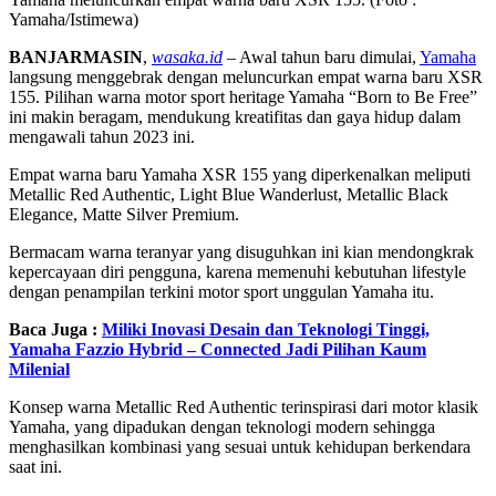
Yamaha/Istimewa)
BANJARMASIN
,
wasaka.id
– Awal tahun baru dimulai,
Yamaha
langsung menggebrak dengan meluncurkan empat warna baru XSR
155. Pilihan warna motor sport heritage Yamaha “Born to Be Free”
ini makin beragam, mendukung kreatifitas dan gaya hidup dalam
mengawali tahun 2023 ini.
Empat warna baru Yamaha XSR 155 yang diperkenalkan meliputi
Metallic Red Authentic, Light Blue Wanderlust, Metallic Black
Elegance, Matte Silver Premium.
Bermacam warna teranyar yang disuguhkan ini kian mendongkrak
kepercayaan diri pengguna, karena memenuhi kebutuhan lifestyle
dengan penampilan terkini motor sport unggulan Yamaha itu.
Baca Juga :
Miliki Inovasi Desain dan Teknologi Tinggi,
Yamaha Fazzio Hybrid – Connected Jadi Pilihan Kaum
Milenial
Konsep warna Metallic Red Authentic terinspirasi dari motor klasik
Yamaha, yang dipadukan dengan teknologi modern sehingga
menghasilkan kombinasi yang sesuai untuk kehidupan berkendara
saat ini.