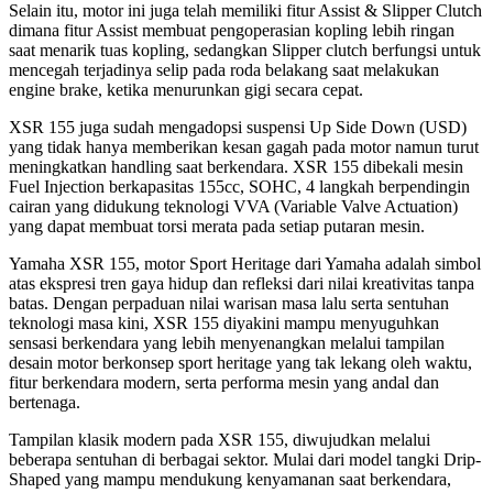
Selain itu, motor ini juga telah memiliki fitur Assist & Slipper Clutch
dimana fitur Assist membuat pengoperasian kopling lebih ringan
saat menarik tuas kopling, sedangkan Slipper clutch berfungsi untuk
mencegah terjadinya selip pada roda belakang saat melakukan
engine brake, ketika menurunkan gigi secara cepat.
XSR 155 juga sudah mengadopsi suspensi Up Side Down (USD)
yang tidak hanya memberikan kesan gagah pada motor namun turut
meningkatkan handling saat berkendara. XSR 155 dibekali mesin
Fuel Injection berkapasitas 155cc, SOHC, 4 langkah berpendingin
cairan yang didukung teknologi VVA (Variable Valve Actuation)
yang dapat membuat torsi merata pada setiap putaran mesin.
Yamaha XSR 155, motor Sport Heritage dari Yamaha adalah simbol
atas ekspresi tren gaya hidup dan refleksi dari nilai kreativitas tanpa
batas. Dengan perpaduan nilai warisan masa lalu serta sentuhan
teknologi masa kini, XSR 155 diyakini mampu menyuguhkan
sensasi berkendara yang lebih menyenangkan melalui tampilan
desain motor berkonsep sport heritage yang tak lekang oleh waktu,
fitur berkendara modern, serta performa mesin yang andal dan
bertenaga.
Tampilan klasik modern pada XSR 155, diwujudkan melalui
beberapa sentuhan di berbagai sektor. Mulai dari model tangki Drip-
Shaped yang mampu mendukung kenyamanan saat berkendara,